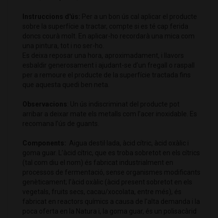
Instruccions d'ús:
Per a un bon ús cal aplicar el producte
sobre la superfície a tractar, compte si es té cap ferida
doncs courà molt. En aplicar-ho recordarà una mica com
una pintura, tot i no ser-ho.
Es deixa reposar una hora, aproximadament, i llavors
esbaldir generosament i ajudant-se d’un fregall o raspall
per a remoure el producte de la superfície tractada fins
que aquesta quedi ben neta.
Observacions
: Un ús indiscriminat del producte pot
arribar a deixar mate els metalls com l’acer inoxidable. Es
recomana l’ús de guants.
Components:
Aigua destil·lada, àcid cítric, àcid oxàlic i
goma guar. L’àcid cítric, que es troba sobretot en els cítrics
(tal com diu el nom) és fabricat industrialment en
processos de fermentació, sense organismes modificants
genèticament; l’àcid oxàlic (àcid present sobretot en els
vegetals, fruits secs, cacau/xocolata, entre més), és
fabricat en reactors químics a causa de l'alta demanda i la
poca oferta en la Natura i, la goma guar, és un polisacàrid