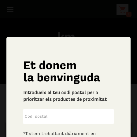
shopping_cart
0
Et donem
la benvinguda
Introdueix el teu codi postal per a
prioritzar els productes de proximitat
|
Llar
|
Drogueria
*Estem treballant diàriament en