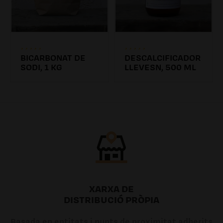
BICARBONAT DE
DESCALCIFICADOR
SODI, 1 KG
LLEVESN, 500 ML
4.31€
6.26€ /0.00l
XARXA DE
DISTRIBUCIÓ PRÒPIA
Basada en entitats i punts de proximitat adherits