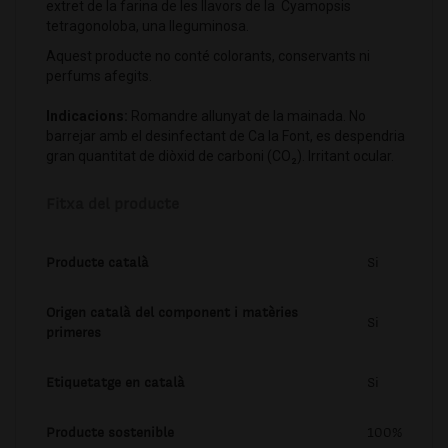
extret de la farina de les llavors de la Cyamopsis
tetragonoloba, una lleguminosa.
Aquest producte no conté colorants, conservants ni
perfums afegits.
Indicacions:
Romandre allunyat de la mainada. No
barrejar amb el desinfectant de Ca la Font, es despendria
gran quantitat de diòxid de carboni (CO₂). Irritant ocular.
Fitxa del producte
Producte català
Si
Origen català del component i matèries
Si
primeres
Etiquetatge en català
Si
Producte sostenible
100%