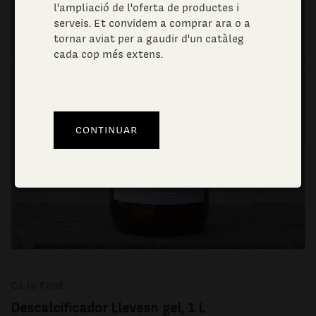
l'ampliació de l'oferta de productes i
serveis. Et convidem a comprar ara o a
tornar aviat per a gaudir d'un catàleg
cada cop més extens.
Ca la Font
Descalcificador Llevesn gel, 1 L