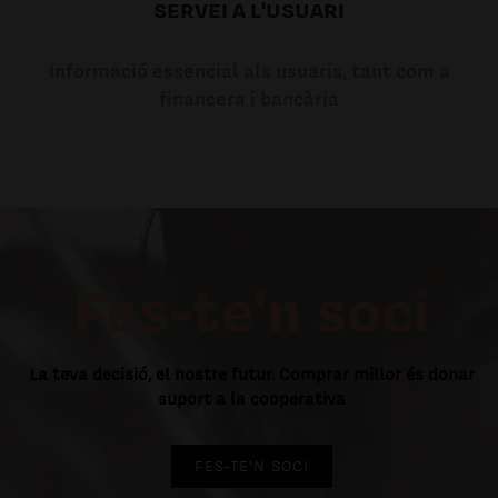
SERVEI A L'USUARI
Informació essencial als usuaris, tant com a
financera i bancària
Fes-te'n soci
La teva decisió, el nostre futur. Comprar millor és donar
suport a la cooperativa
FES-TE'N SOCI