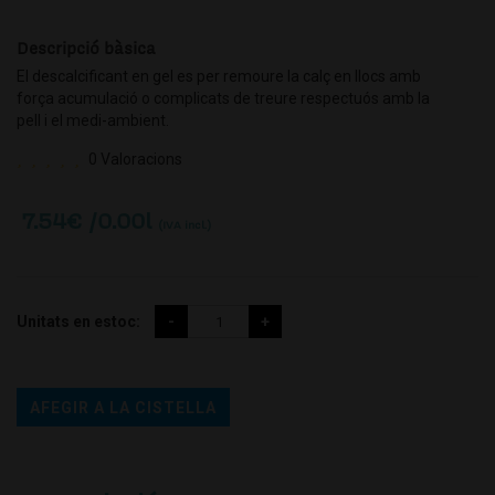
Descripció bàsica
El descalcificant en gel es per remoure la calç en llocs amb
força acumulació o complicats de treure respectuós amb la
pell i el medi-ambient.
0 Valoracions
7.54
€ /0.00l
(IVA incl.)
Unitats en estoc:
AFEGIR A LA CISTELLA