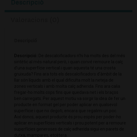
Descripció
Valoracions (0)
Descripció
Descripció:
De descalcificadors n’hi ha molts des del més
sintètic al més natural però, i quan convé remoure la calç
d’una superfície vertical i quan aquesta té una crosta
gruixuda? Fins ara tots els descalcificadors d’àmbit de la
llar són líquids amb el qual dificulta molt la neteja de
zones verticals i amb molta calç adherida. Fins ara calia
fregar-ho molts cops fins que quedava net i els braços
ben carregats. Per aquest motiu va sorgir la idea de fer un
producte en format gel per poder aplicar en qualsevol
superfície i que no degoti, encara que regalimi un poc.
Així doncs, aquest producte és prou espès per poder-ho
aplicar en superfícies verticals i prou potent per a remoure
superfícies generoses de calç adherida sigui en parets de
dutxa, mampares, etcètera.