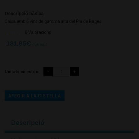
Descripció bàsica
Caixa amb 6 vins de gamma alta del Pla de Bages
0 Valoracions
131.85
€
(IVA incl.)
Unitats en estoc:
AFEGIR A LA CISTELLA
Descripció