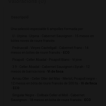
Valoracions (0)
Descripció
Una selecció especialde 6 ampolles formada per:
· U - Urpina - Urpina - Cabernet Sauvignon - 15 mesos en
bótes noves de roure francès
· Pedruscall - Vinyes Castellgalí - Cabernet Franc - 14
mesos en bótes de roure francès -
ECO
· Picapoll - Celler Abadal - Picapoll Blanc - Vi jove
· 3.9 - Celler Abadal - Cabernet Sauvignon i Syrah - 12
mesos de barrica nova -
Vi de finca
· Arnau Oller - Celler Oller del Mas - Merlot, Picapoll negre -
12 mesos en bóta de roure francès de 500 lts -
Vi de finca
-
ECO
· Singular Negre - Collbaix Celler el Molí - Cabernet
Sauvignon - 18 mesos en bóta de roure francès -
ECO