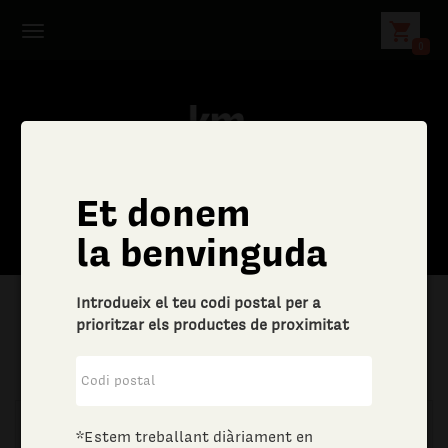
shopping_cart
0
Et donem
la benvinguda
Introdueix el teu codi postal per a
prioritzar els productes de proximitat
|
Aliments i begudes
|
Vins i escumosos
*Estem treballant diàriament en