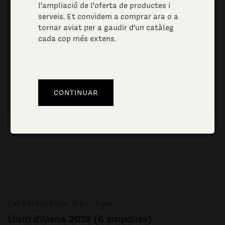
l'ampliació de l'oferta de productes i
serveis. Et convidem a comprar ara o a
tornar aviat per a gaudir d'un catàleg
cada cop més extens.
Cal Batllet Celler Ripoll Sans
Llum d'Alena 2018 (6 ampolles)