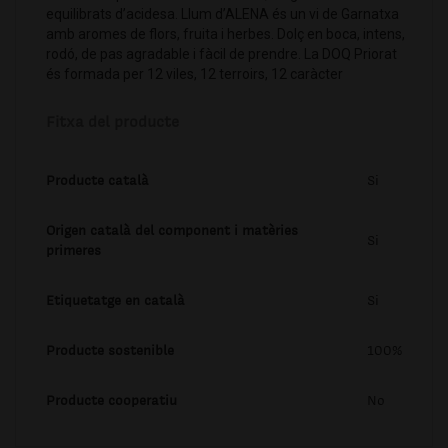
equilibrats d’acidesa. Llum d’ALENA és un vi de Garnatxa
amb aromes de flors, fruita i herbes. Dolç en boca, intens,
rodó, de pas agradable i fàcil de prendre. La DOQ Priorat
és formada per 12 viles, 12 terroirs, 12 caràcter
Fitxa del producte
Producte català
Si
Origen català del component i matèries
Si
primeres
Etiquetatge en català
Si
Producte sostenible
100%
Producte cooperatiu
No