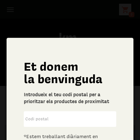
shopping_cart
0
Et donem
la benvinguda
Introdueix el teu codi postal per a
prioritzar els productes de proximitat
|
Aliments i begudes
|
Vins i escumosos
*Estem treballant diàriament en