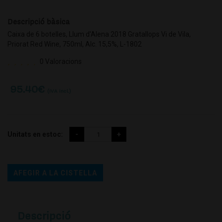
Descripció bàsica
Caixa de 6 botelles, Llum d'Alena 2018 Gratallops Vi de Vila,
Priorat Red Wine, 750ml, Alc. 15,5%, L-1802
0 Valoracions
95.40
€
(IVA incl.)
Unitats en estoc:
AFEGIR A LA CISTELLA
Descripció