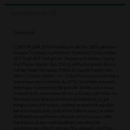
Valoracions (0)
Descripció
LLUM D’ALENA 2018 Gratallops Vi de Vila 100% garnatxa.
Criança 12 mesos ous Flextank. Producció 3.254 botelles.
15,5 % vol. ATT 5,40 g/l tart. Finques a Gratallops: Camp
d'en Piquer (coster i terr. 250m), el Pla (terrasses 350m),
Coll de Falset (terrasses 350m), la Capella (coster i terr.
300m), Vinyals (coster i terr. 250m). Fermentació en tina a
una temperatura màxima de 25ºC, remuntats manuals i
delestage, maceracions llargues de 30 dies, però suaus.
Procedent de vinyes joves de fins a 25 anys plantades en
terrasses a les finques familiars de Gratallops. Vi que
integra fruita, estructura i acidesa, en perfecte equilibri
per a ser begut amb facilitat fins l’última copa. La collita
2018 amb una primavera plujosa i un estiu suau i càlid,
representa un any molt equilibrat, i ens dóna les
condicions per obtenir uns vins fins, elegants i molt ben