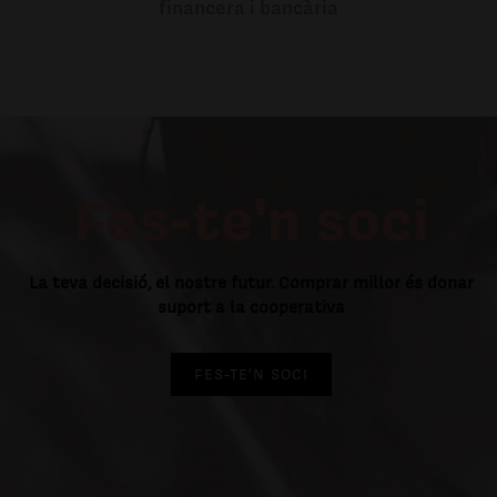
financera i bancària
Fes-te'n soci
La teva decisió, el nostre futur. Comprar millor és donar
suport a la cooperativa
FES-TE'N SOCI