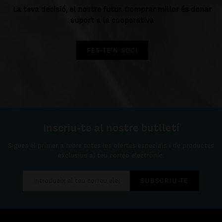
La teva decisió, el nostre futur. Comprar millor és donar
suport a la cooperativa
FES-TE'N SOCI
Inscriu-te al nostre butlletí
Sigues el primer a rebre totes les ofertes especials i de productes
exclusius al teu correo electrònic.
SUBSCRIU-TE