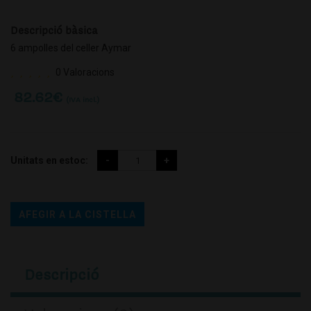
Descripció bàsica
6 ampolles del celler Aymar
0 Valoracions
82.62
€
(IVA incl.)
Unitats en estoc:
AFEGIR A LA CISTELLA
Descripció