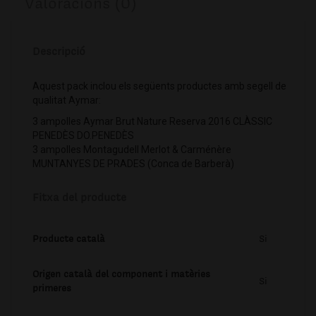
Valoracions (0)
Descripció
Aquest pack inclou els següents productes amb segell de
qualitat Aymar:
3 ampolles Aymar Brut Nature Reserva 2016 CLÀSSIC
PENEDÈS DO.PENEDÈS
3 ampolles Montagudell Merlot & Carménère
MUNTANYES DE PRADES (Conca de Barberà)
Fitxa del producte
Producte català
Si
Origen català del component i matèries
Si
primeres