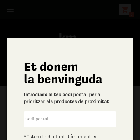
shopping_cart
0
Et donem
la benvinguda
Introdueix el teu codi postal per a
prioritzar els productes de proximitat
|
Aliments i begudes
|
Vins i escumosos
*Estem treballant diàriament en