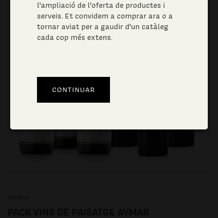
l'ampliació de l'oferta de productes i
serveis. Et convidem a comprar ara o a
tornar aviat per a gaudir d'un catàleg
cada cop més extens.
Aymar
PACK VINS DE PAISATGE AYMAR