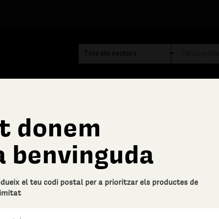
t donem
Hidraulik
a benvinguda
Catifa Avenir Sand - 6
Descripció bàsica
odueix el teu codi postal per a prioritzar els productes de
Amb una capa superior de protecció
imitat
producte de neteja, màxima qual
imprès amb tintes UVI.BENEFICIS:
qualsevol producte ( únics al merc