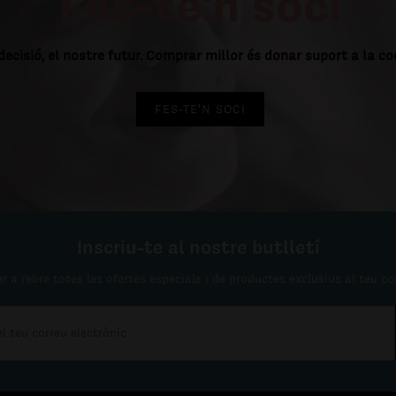
Fes-te'n soci
decisió, el nostre futur. Comprar millor és donar suport a la c
FES-TE'N SOCI
Inscriu-te al nostre butlletí
r a rebre totes les ofertes especials i de productes exclusius al teu co