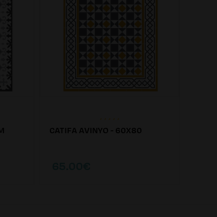
CM
CATIFA AVINYO - 60X80
CATIF
65.00€
155