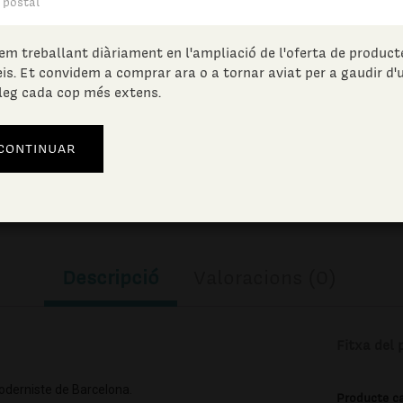
càrregues electroestàtiques.- Anti
0 Valoracions
em treballant diàriament en l'ampliació de l'oferta de producte
eis. Et convidem a comprar ara o a tornar aviat per a gaudir d'
leg cada cop més extens.
Descripció
Valoracions (0)
Fitxa del 
Moderniste de Barcelona.
Producte c