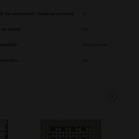
là del component i matèries primeres
Si
 en català
No
ostenible
Parcialment
ooperatiu
No