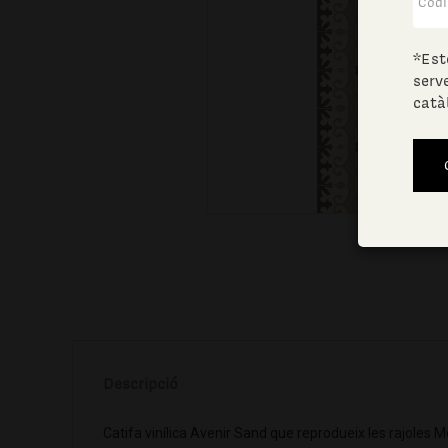
*Est
serv
catà
Descripció
Catifa vinílica Avenir Sand que reprodueix les rajoles 