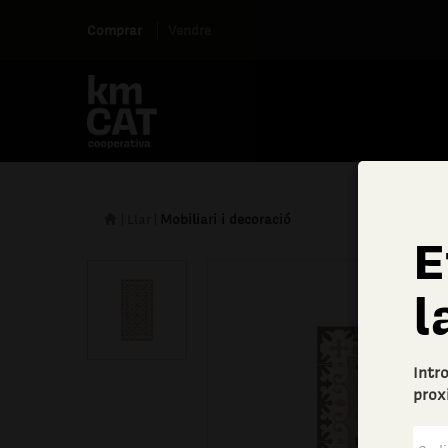
Comprar
Vendre
|
Llar
|
Mobiliari i decoració
E
l
Intr
prox