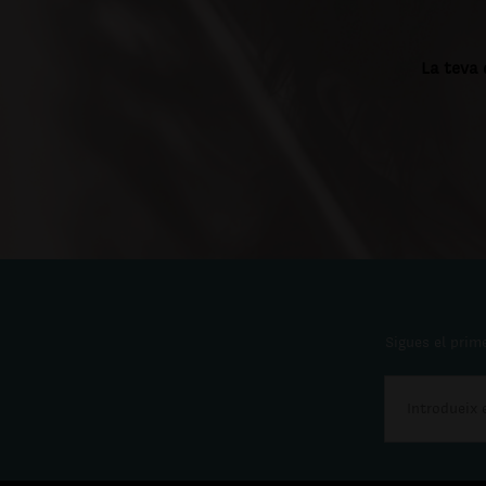
La teva 
Sigues el prime