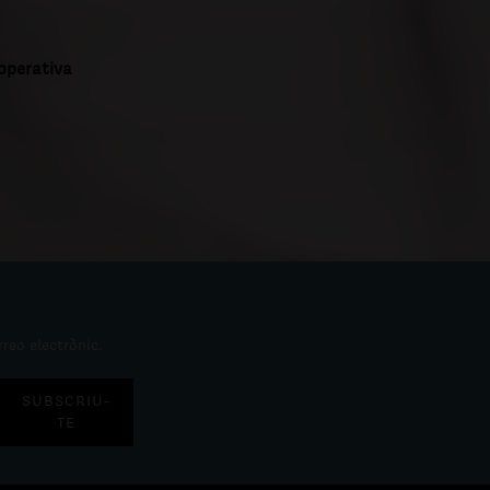
ooperativa
rreo electrònic.
SUBSCRIU-
TE