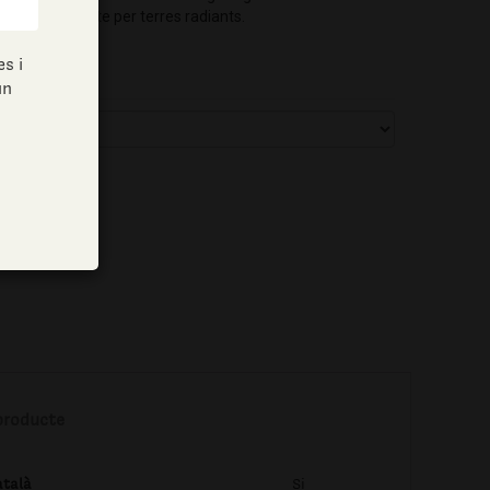
-al·lèrgic.- Apte per terres radiants.
s i
un
producte
atalà
Si