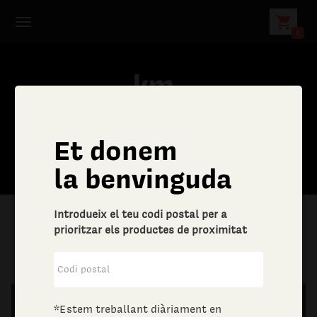
shopping_cart
0
Et donem
la benvinguda
Introdueix el teu codi postal per a
prioritzar els productes de proximitat
|
Llar
|
Tèxtil per la llar
*Estem treballant diàriament en