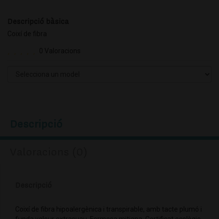
Descripció bàsica
Coixí de fibra
0 Valoracions
Descripció
Valoracions (0)
Descripció
Coixí de fibra hipoalergènica i transpirable, amb tacte plumó i
funda velour extrasuau. Fermesa mitjana. Certificat ecològic