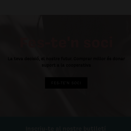
Fes-te'n soci
La teva decisió, el nostre futur. Comprar millor és donar
suport a la cooperativa
FES-TE'N SOCI
Inscriu-te al nostre butlletí