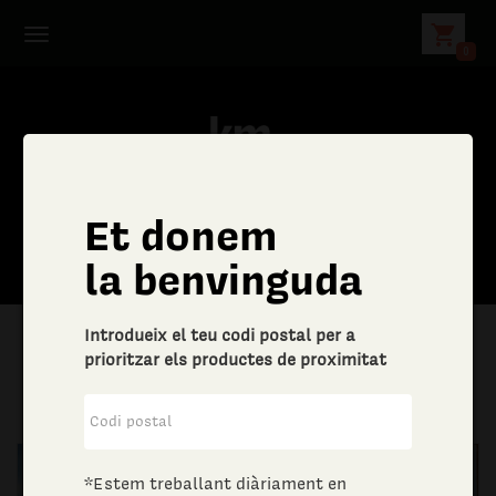
shopping_cart
0
Et donem
la benvinguda
Introdueix el teu codi postal per a
prioritzar els productes de proximitat
|
Temps lliure
|
Altres lleure
*Estem treballant diàriament en