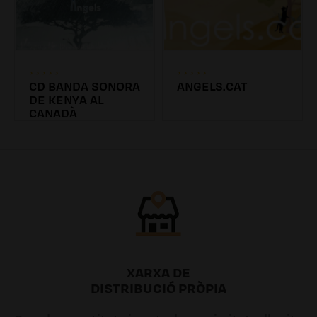
CD BANDA SONORA
ANGELS.CAT
DE KENYA AL
CANADÀ
10.89€
10.89€
10.35€
XARXA DE
DISTRIBUCIÓ PRÒPIA