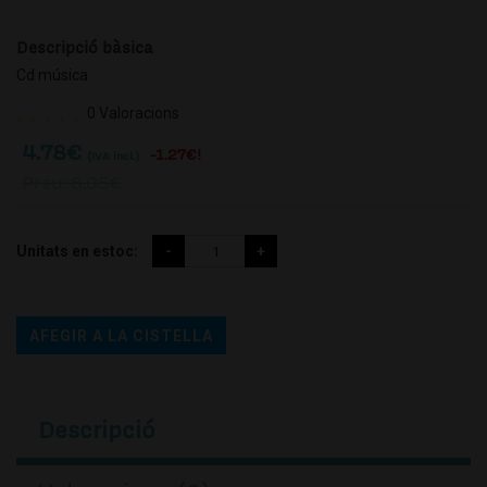
Descripció bàsica
Cd música
0 Valoracions
4.78
€
-1.27€!
(IVA incl.)
Preu: 6.05
€
Unitats en estoc:
AFEGIR A LA CISTELLA
Descripció