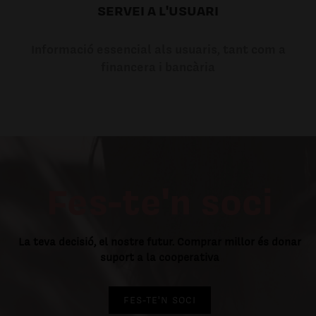
SERVEI A L'USUARI
Informació essencial als usuaris, tant com a
financera i bancària
Fes-te'n soci
La teva decisió, el nostre futur. Comprar millor és donar
suport a la cooperativa
FES-TE'N SOCI