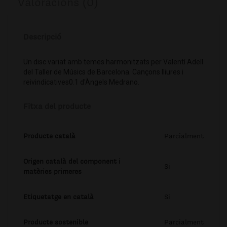
Valoracions (0)
Descripció
Un disc variat amb temes harmonitzats per Valentí Adell
del Taller de Músics de Barcelona. Cançons lliures i
reivindicatives0.1 d'Àngels Medrano.
Fitxa del producte
Producte català
Parcialment
Origen català del component i
Si
matèries primeres
Etiquetatge en català
Si
Producte sostenible
Parcialment