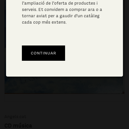
l'ampliació de l'oferta de productes i
serveis. Et convidem a comprar ara o a
tornar aviat per a gaudir d'un catàleg
cada cop més extens.
Angels.cat
CD música