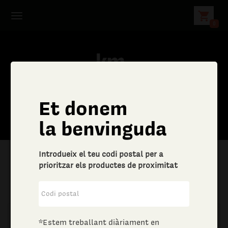
shopping_cart
0
Et donem
la benvinguda
Introdueix el teu codi postal per a
prioritzar els productes de proximitat
|
Aliments i begudes
|
Vins i escumosos
*Estem treballant diàriament en