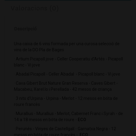
Valoracions (0)
Descripció
Una caixa de 6 vins formada per una curosa selecció de
vins de la DO Pla de Bages
· Artium Picapoll jove - Celler Cooperatiu d'Artés - Picapoll
blanc - Vi jove
· Abadal Picapoll - Celler Abadal - Picapoll blanc - Vi jove
· Cava Gibert Brut Nature Gran Reserva - Caves Gibert -
Macabeu, Xarel.lo i Perellada - 42 mesos de criança
· 3 nits d'Urpina - Urpina - Merlot - 12 mesos en bóta de
roure francès
· Murallius - Murallius - Merlot, Cabernet Franc i Syrah - de
14 a 18 mesos en bóta de roure -
ECO
· Perunés - Vinyes de Castellgalí - Garnatxa Negra - 12
mesos en bóta de roure francès -
ECO