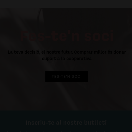
Fes-te'n soci
La teva decisió, el nostre futur. Comprar millor és donar
suport a la cooperativa
FES-TE'N SOCI
Inscriu-te al nostre butlletí