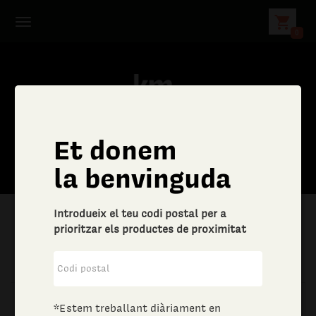
shopping_cart
0
Et donem
C
la benvinguda
e
Introdueix el teu codi postal per a
r
prioritzar els productes de proximitat
|
Llar
|
Ferreteria
c
a
*Estem treballant diàriament en