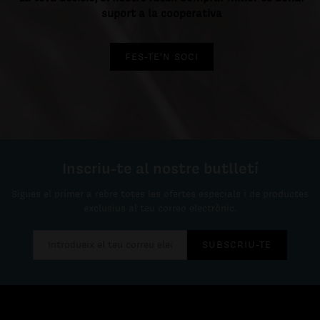
suport a la cooperativa
FES-TE'N SOCI
Inscriu-te al nostre butlletí
Sigues el primer a rebre totes les ofertes especials i de productes
exclusius al teu correo electrònic.
SUBSCRIU-TE