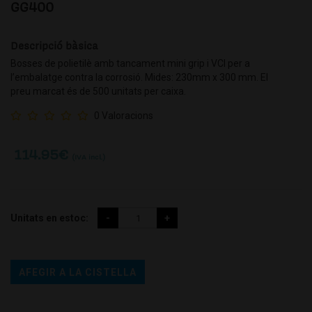
GG400
Descripció bàsica
Bosses de polietilè amb tancament mini grip i VCI per a
l’embalatge contra la corrosió. Mides: 230mm x 300 mm. El
preu marcat és de 500 unitats per caixa.
0 Valoracions
114.95
€
(IVA incl.)
Unitats en estoc:
AFEGIR A LA CISTELLA