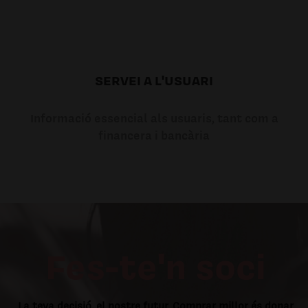
SERVEI A L'USUARI
Informació essencial als usuaris, tant com a
financera i bancària
Fes-te'n soci
La teva decisió, el nostre futur. Comprar millor és donar