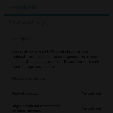
Descripció
Valoracions (0)
Descripció
Bosses de polietilè amb VCI contra la corrosió de
materials ferrosos i no ferrosos. Disponibles en mides
estàndard i de fabricació a mida. Bosses plantes o amb
manxes, impreses o anònimes.
Fitxa del producte
Producte català
Parcialment
Origen català del component i
Parcialment
matèries primeres