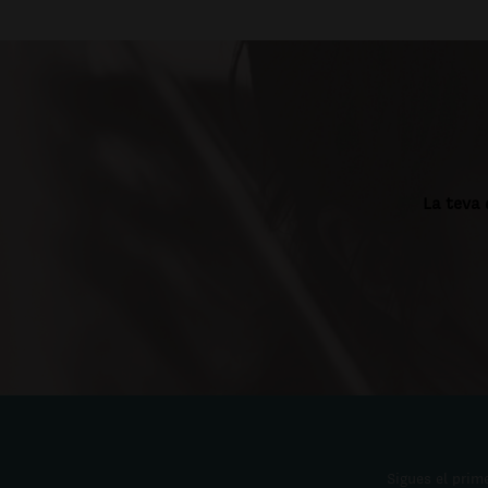
La teva 
Sigues el prime