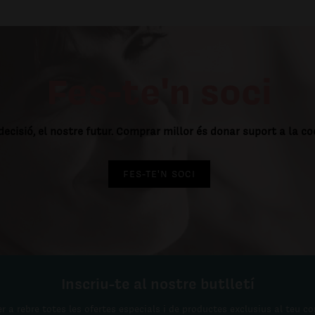
Fes-te'n soci
decisió, el nostre futur. Comprar millor és donar suport a la c
FES-TE'N SOCI
Inscriu-te al nostre butlletí
r a rebre totes les ofertes especials i de productes exclusius al teu co