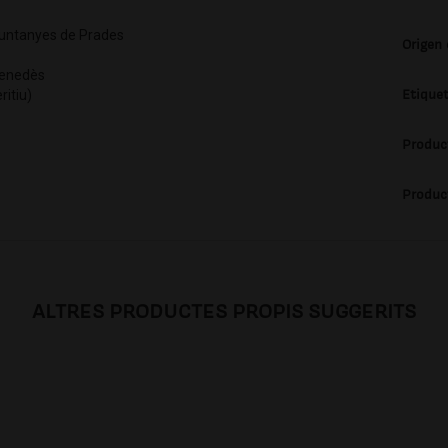
ntanyes de Prades
Origen
enedès
Etique
itiu)
Produc
Produc
ALTRES PRODUCTES PROPIS SUGGERITS