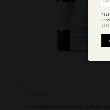
*Est
serv
catà
Descripció
Aquest pack inclou els següents productes amb sege