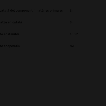
 català del component i matèries primeres
Si
tatge en català
Si
te sostenible
100%
te cooperatiu
No