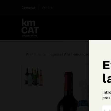
Comprar
Vendre
|
Aliments i begudes
|
Vins i escumosos
E
l
Intr
prox