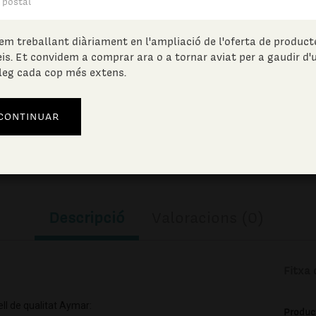
104.93
€
(IVA incl.)
em treballant diàriament en l'ampliació de l'oferta de producte
eis. Et convidem a comprar ara o a tornar aviat per a gaudir d'
Unitats en estoc:
leg cada cop més extens.
AFEGIR A LA CISTELLA
Descripció
Valoracions (0)
Fitxa 
ll de qualitat Aymar:
Produc