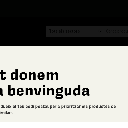
t donem
Aymar
a benvinguda
PACK DEGUSTACIÓ PR
Descripció bàsica
odueix el teu codi postal per a prioritzar els productes de
6 ampolles premium del celler A
imitat
0 Valoracions