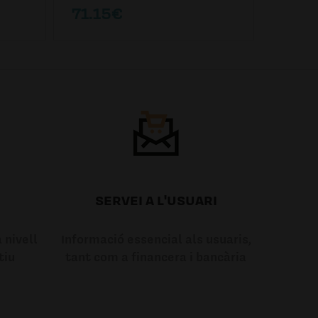
71.15€
81.6
SERVEI A L'USUARI
 nivell
Informació essencial als usuaris,
tiu
tant com a financera i bancària