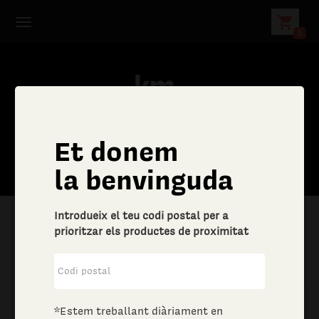
shopping_cart
0
Et donem
la benvinguda
Introdueix el teu codi postal per a
prioritzar els productes de proximitat
|
Aliments i begudes
|
Vins i escumosos
*Estem treballant diàriament en