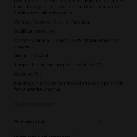
Color groc llimona. En nas, aromes florals i fruita blanc. En
boca, destaquem la frescor amb una bona integració de
bombolla i equilibrada acidesa.
Varietats: Macabeu, Xarel·lo i Parellada.
Qualificat com a Jove.
Criança superior a 12 mesos. 100% natural, sense licor
d'expedició.
Alcohol 11,5% Vol
Temperatura de consum preferent de 6 a 7ºC
Capacitat 75 cl
Maridatge: marisc, cremes fredes i arrossos, o pel simple
fet de prendre una copa.
Fitxa del producte
Producte català
Si