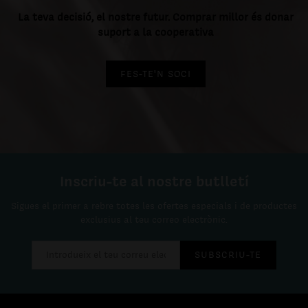
La teva decisió, el nostre futur. Comprar millor és donar
suport a la cooperativa
FES-TE'N SOCI
Inscriu-te al nostre butlletí
Sigues el primer a rebre totes les ofertes especials i de productes
exclusius al teu correo electrònic.
SUBSCRIU-TE