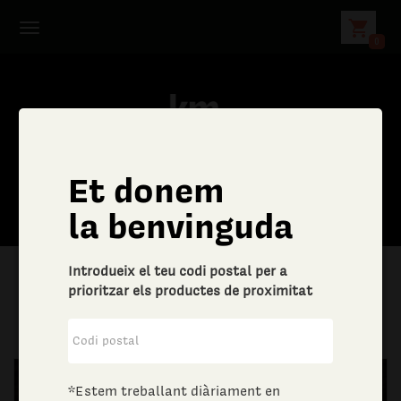
shopping_cart
0
Et donem
C
la benvinguda
e
Introdueix el teu codi postal per a
r
prioritzar els productes de proximitat
|
Aliments i begudes
|
Sucre i dolços
c
a
*Estem treballant diàriament en