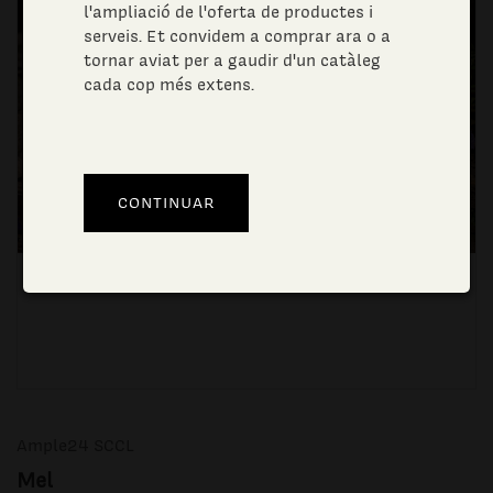
l'ampliació de l'oferta de productes i
serveis. Et convidem a comprar ara o a
tornar aviat per a gaudir d'un catàleg
cada cop més extens.
Ample24 SCCL
Mel