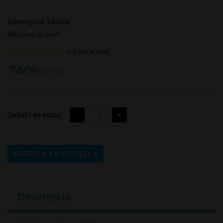
Descripció bàsica
Mel crua de bruc
0 Valoracions
7.50
€
(IVA incl.)
Unitats en estoc:
AFEGIR A LA CISTELLA
Descripció