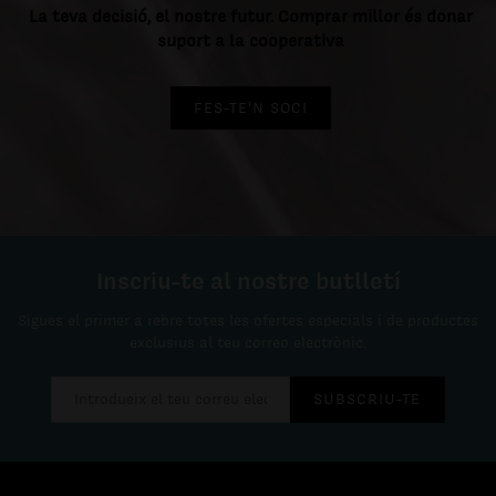
La teva decisió, el nostre futur. Comprar millor és donar
suport a la cooperativa
FES-TE'N SOCI
Inscriu-te al nostre butlletí
Sigues el primer a rebre totes les ofertes especials i de productes
exclusius al teu correo electrònic.
SUBSCRIU-TE