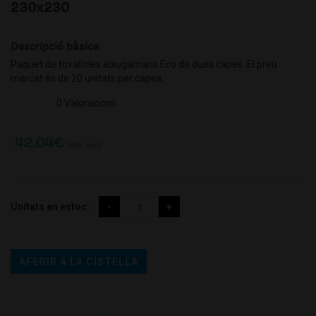
230x230
Descripció bàsica
Paquet de tovalloles eixugamans Eco de dues capes. El preu
marcat és de 20 unitats per capsa.
0 Valoracions
42.04
€
(IVA incl.)
Unitats en estoc:
AFEGIR A LA CISTELLA