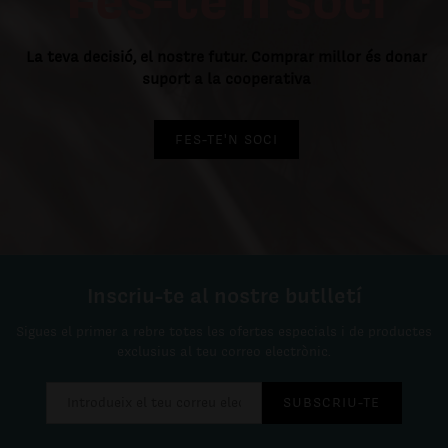
La teva decisió, el nostre futur. Comprar millor és donar
suport a la cooperativa
FES-TE'N SOCI
Inscriu-te al nostre butlletí
Sigues el primer a rebre totes les ofertes especials i de productes
exclusius al teu correo electrònic.
SUBSCRIU-TE