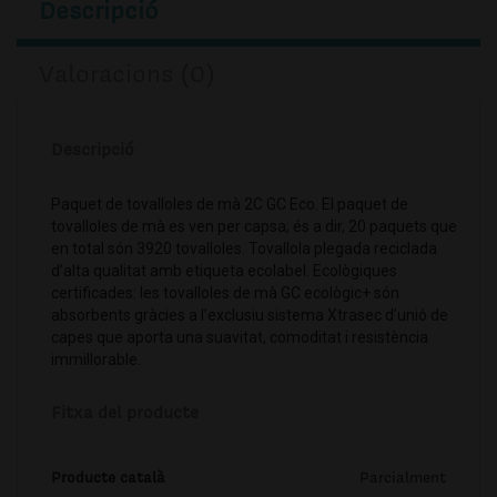
Descripció
Valoracions (0)
Descripció
Paquet de tovalloles de mà 2C GC Eco. El paquet de
tovalloles de mà es ven per capsa; és a dir, 20 paquets que
en total són 3920 tovalloles. Tovallola plegada reciclada
d’alta qualitat amb etiqueta ecolabel. Ecològiques
certificades: les tovalloles de mà GC ecològic+ són
absorbents gràcies a l’exclusiu sistema Xtrasec d’unió de
capes que aporta una suavitat, comoditat i resistència
immillorable.
Fitxa del producte
Producte català
Parcialment