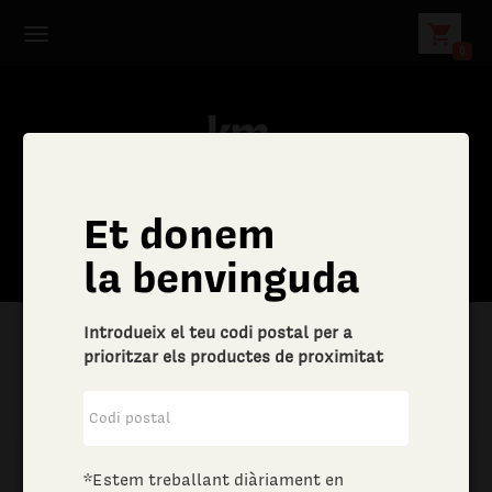
shopping_cart
0
Et donem
la benvinguda
Introdueix el teu codi postal per a
prioritzar els productes de proximitat
|
Llar
|
Drogueria
*Estem treballant diàriament en