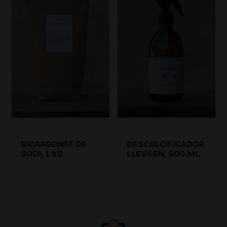
BICARBONAT DE
DESCALCIFICADOR
SODI, 1 KG
LLEVESN, 500 ML
4.31€
6.26€ /0.00l