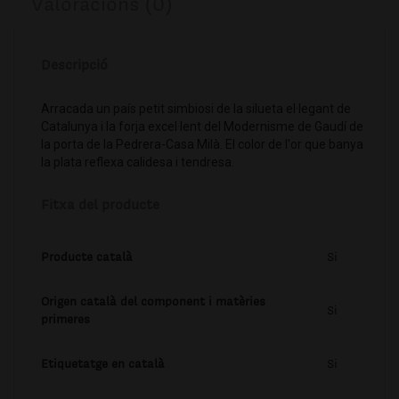
Valoracions (0)
Descripció
Arracada un país petit simbiosi de la silueta el·legant de
Catalunya i la forja excel·lent del Modernisme de Gaudí de
la porta de la Pedrera-Casa Milà. El color de l'or que banya
la plata reflexa calidesa i tendresa.
Fitxa del producte
Producte català
Si
Origen català del component i matèries
Si
primeres
Etiquetatge en català
Si