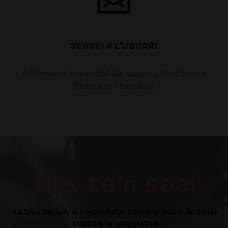
SERVEI A L'USUARI
Informació essencial als usuaris, tant com a
financera i bancària
Fes-te'n soci
La teva decisió, el nostre futur. Comprar millor és donar
suport a la cooperativa