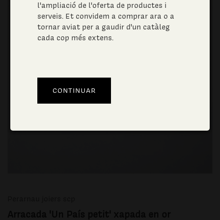
l'ampliació de l'oferta de productes i
serveis. Et convidem a comprar ara o a
tornar aviat per a gaudir d'un catàleg
cada cop més extens.
Perarnau joiers scp
Arracada 'Un País petit' xapada en or