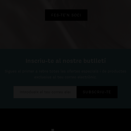
FES-TE'N SOCI
Inscriu-te al nostre butlletí
Sigues el primer a rebre totes les ofertes especials i de productes
exclusius al teu correo electrònic.
SUBSCRIU-TE