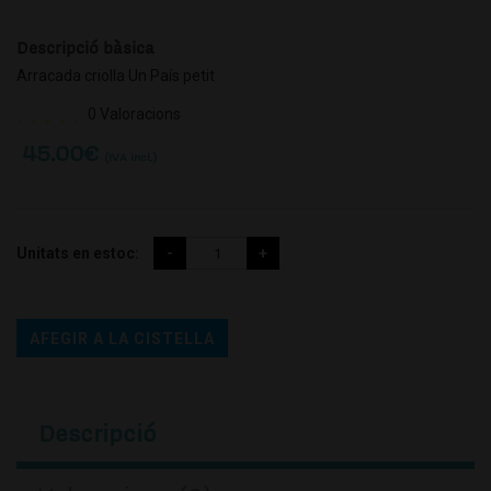
Descripció bàsica
Arracada criolla Un País petit
0 Valoracions
45.00
€
(IVA incl.)
Unitats en estoc:
AFEGIR A LA CISTELLA
Descripció