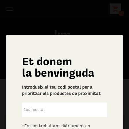
shopping_cart
0
Et donem
la benvinguda
Introdueix el teu codi postal per a
prioritzar els productes de proximitat
|
Altres bens i serveis
|
Joieria i bijuteria
*Estem treballant diàriament en