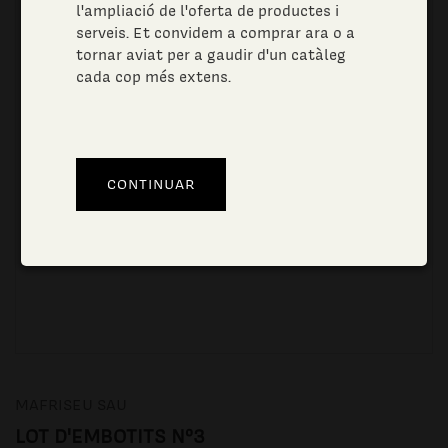
l'ampliació de l'oferta de productes i
serveis. Et convidem a comprar ara o a
tornar aviat per a gaudir d'un catàleg
cada cop més extens.
MAFRISEU SAU
LOT D'EMBOTITS Nº3