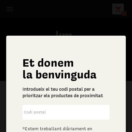
shopping_cart
0
Et donem
la benvinguda
Introdueix el teu codi postal per a
prioritzar els productes de proximitat
|
Aliments i begudes
|
Carns
*Estem treballant diàriament en