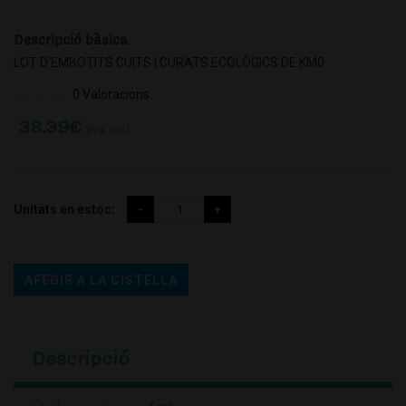
Descripció bàsica
LOT D'EMBOTITS CUITS I CURATS ECOLÒGICS DE KM0
0 Valoracions
38.39
€
(IVA incl.)
Unitats en estoc:
AFEGIR A LA CISTELLA
Descripció