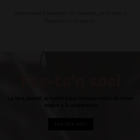
Informació essencial als usuaris, tant com a
financera i bancària
Fes-te'n soci
La teva decisió, el nostre futur. Comprar millor és donar
suport a la cooperativa
FES-TE'N SOCI