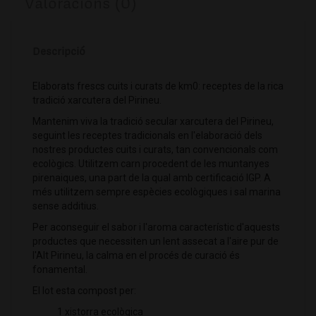
Valoracions (0)
Descripció
Elaborats frescs cuits i curats de km0: receptes de la rica
tradició xarcutera del Pirineu.
Mantenim viva la tradició secular xarcutera del Pirineu,
seguint les receptes tradicionals en l'elaboració dels
nostres productes cuits i curats, tan convencionals com
ecològics. Utilitzem carn procedent de les muntanyes
pirenaiques, una part de la qual amb certificació IGP. A
més utilitzem sempre espècies ecològiques i sal marina
sense additius.
Per aconseguir el sabor i l'aroma característic d'aquests
productes que necessiten un lent assecat a l'aire pur de
l'Alt Pirineu, la calma en el procés de curació és
fonamental.
El lot esta compost per:
1 xistorra ecològica