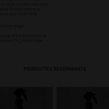
secs, cacau/xocolata, entre més),
anda i la poca oferta en la
arina de les llavors de la
perfums afegits.
arrejar amb el desinfectant de
arboni (CO₂). Irritant ocular.
PRODUCTES RECOMANATS