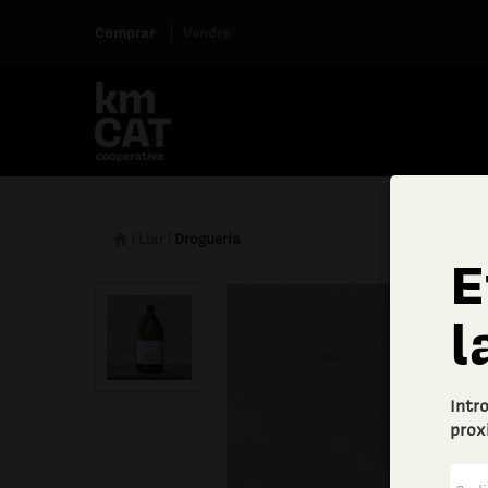
Comprar
Vendre
|
Llar
|
Drogueria
E
l
Intr
prox