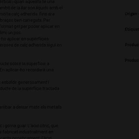
ertical i quan aquesta té una
mbit de la llar són líquids amb el
Origen
 molta calç adherida. Fins ara
s braços ben carregats. Per
format gel per poder aplicar en
Etique
limi un poc.
ho aplicar en superfícies
Produc
eroses de calç adherida sigui en
Produc
ducte sobre la superfície a
 En aplicar-ho recordarà una
s esbaldir generosament i
oducte de la superfície tractada
arribar a deixar mate els metalls
c i goma guar. L’àcid cítric, que
és fabricat industrialment en
cants genèticament; l’àcid