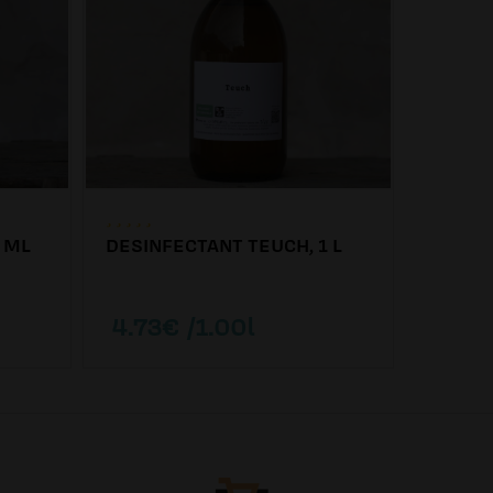
 ML
DESINFECTANT TEUCH, 1 L
DULAS
OXIGEN
4.73€ /1.00l
6.21