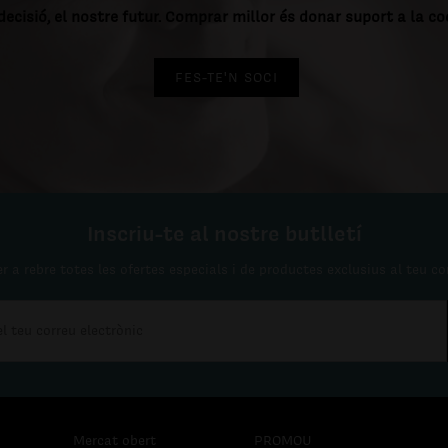
decisió, el nostre futur. Comprar millor és donar suport a la c
FES-TE'N SOCI
Inscriu-te al nostre butlletí
r a rebre totes les ofertes especials i de productes exclusius al teu co
Mercat obert
PROMOU