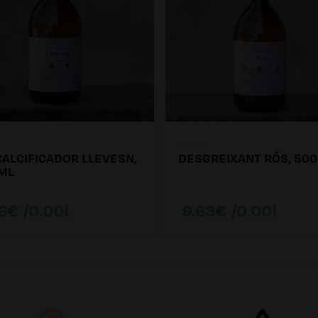
ALCIFICADOR LLEVESN,
DESGREIXANT RÓS, 500
ML
6€ /0.00l
9.63€ /0.00l