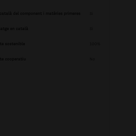
 català del component i matèries primeres
Si
tatge en català
Si
te sostenible
100%
te cooperatiu
No