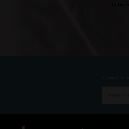
La teva 
Sigues el prime