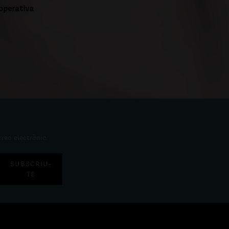
ooperativa
rreo electrònic.
SUBSCRIU-
TE