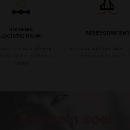
SISTEMA
ASSESORAMENT
LOGÍSTIC PROPI
na cobertura eficient i
Als socis col·laboradors, a
nible de tot el territori
empresarial i associa
català
Fes-te'n soci