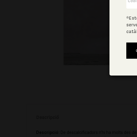
*Est
serv
catà
Descripció
Descripció:
De descalcificadors n’hi ha molts des de