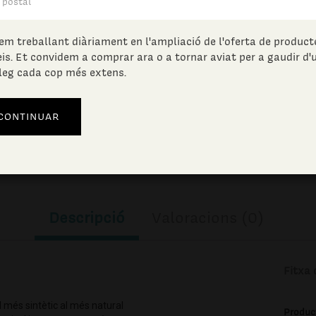
7.54
€ /0.00l
(IVA incl.)
em treballant diàriament en l'ampliació de l'oferta de producte
eis. Et convidem a comprar ara o a tornar aviat per a gaudir d'
leg cada cop més extens.
Unitats en estoc:
AFEGIR A LA CISTELLA
Descripció
Valoracions (0)
Fitxa 
l més sintètic al més natural
Produc