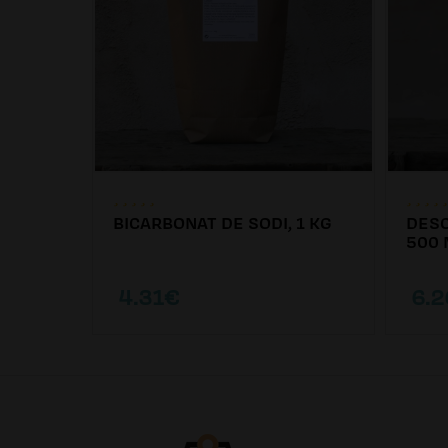
BICARBONAT DE SODI, 1 KG
DESC
00ML
500 
4.31€
6.2