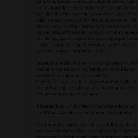
però, i quan convé remoure la calç d’una superfície v
crosta gruixuda? Fins ara tots els descalcificadors d’à
qual dificulta molt la neteja de zones verticals i amb
calia fregar-ho molts cops fins que quedava net i el
aquest motiu va sorgir la idea de fer un producte en 
qualsevol superfície i que no degoti, encara que rega
Així doncs, aquest producte és prou espès per poder-
verticals i prou potent per a remoure superfícies gen
parets de dutxa, mampares, etcètera.
Instruccions d'ús:
Per a un bon ús cal aplicar el pro
tractar, compte si es té cap ferida doncs courà molt.
mica com una pintura, tot i no ser-ho.
Es deixa reposar una hora, aproximadament, i llavor
ajudant-se d’un fregall o raspall per a remoure el pr
fins que aquesta quedi ben neta.
Observacions
: Un ús indiscriminat del producte pot 
com l’acer inoxidable. Es recomana l’ús de guants.
Components:
Aigua destil·lada, àcid cítric, àcid oxàli
es troba sobretot en els cítrics (tal com diu el nom) 
processos de fermentació, sense organismes modifi