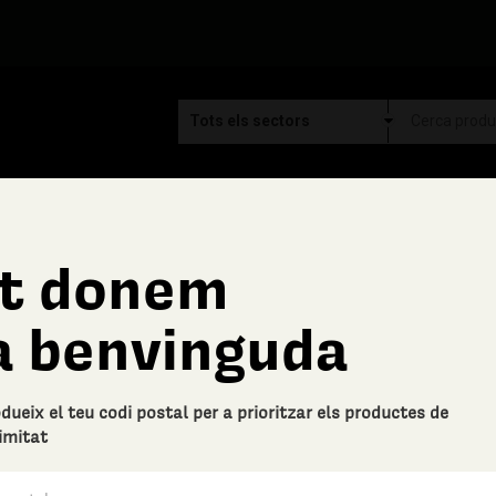
t donem
Ca la Font
a benvinguda
Descalcificador Llevesn 
Descripció bàsica
odueix el teu codi postal per a prioritzar els productes de
El descalcificant en gel es per r
imitat
complicats de treure respectuós a
0 Valoracions