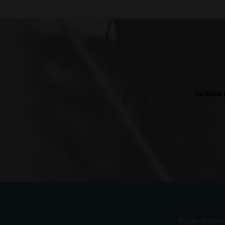
La teva 
Sigues el prime