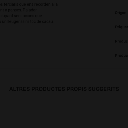
es terciaris que ens recorden a la
ant a panses. Paladar
Origen
olupant sensacions que
b un lleugeríssim toc de cacau.
Etique
Produc
Produc
ALTRES PRODUCTES PROPIS SUGGERITS