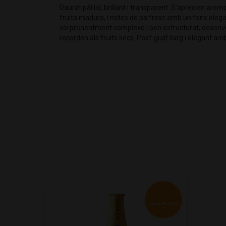
Daurat pàl·lid, brillant i transparent. S’aprecien arom
fruita madura, i notes de pa fresc amb un fons eleg
sorprenentment complexe i ben estructurat, desenv
recorden als fruits secs. Post-gust llarg i elegant am
RECOMANA
T