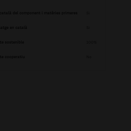
 català del component i matèries primeres
Si
tatge en català
Si
te sostenible
100%
te cooperatiu
No