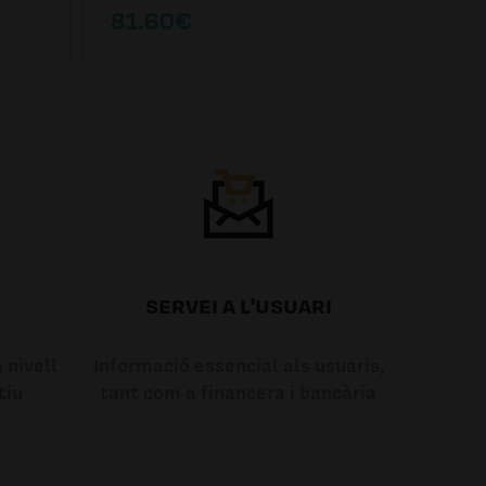
81.60€
85.6
SERVEI A L'USUARI
 nivell
Informació essencial als usuaris,
tiu
tant com a financera i bancària