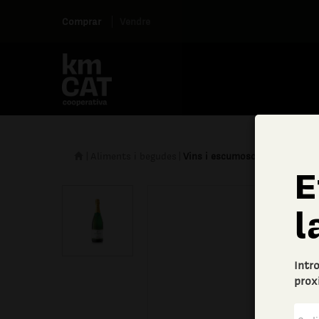
Comprar
Vendre
|
Aliments i begudes
|
Vins i escumosos
E
l
Intr
prox