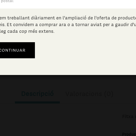
71.15
€
(IVA incl.)
em treballant diàriament en l'ampliació de l'oferta de producte
eis. Et convidem a comprar ara o a tornar aviat per a gaudir d'
Unitats en estoc:
leg cada cop més extens.
AFEGIR A LA CISTELLA
Descripció
Valoracions (0)
Fitxa 
Produc