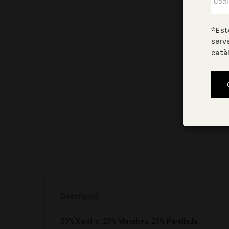
*Est
serv
catà
Descripció
50% Xarel·lo, 25% Macabeu, 25% Parellada.