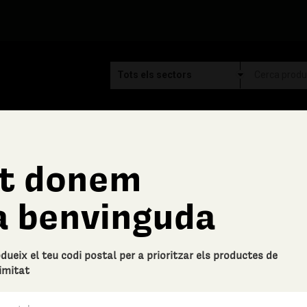
t donem
Aymar
a benvinguda
6 AMPOLLES AYMAR B
Descripció bàsica
odueix el teu codi postal per a prioritzar els productes de
6 ampolles de Clàssic Penedès d
imitat
0 Valoracions