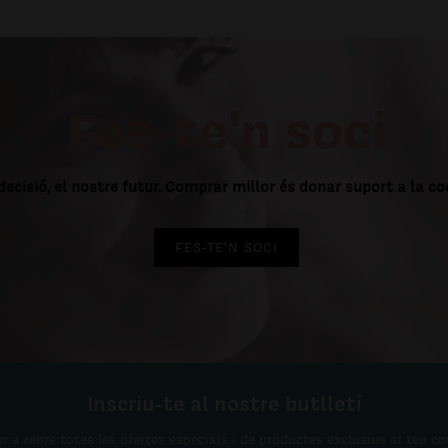
Fes-te'n soci
decisió, el nostre futur. Comprar millor és donar suport a la c
FES-TE'N SOCI
Inscriu-te al nostre butlletí
r a rebre totes les ofertes especials i de productes exclusius al teu co