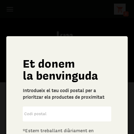
shopping_cart
0
Et donem
C
la benvinguda
e
Introdueix el teu codi postal per a
r
prioritzar els productes de proximitat
|
Aliments i begudes
|
Vins i escumosos
c
a
*Estem treballant diàriament en