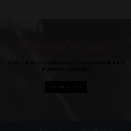
Fes-te'n soci
La teva decisió, el nostre futur. Comprar millor és donar
suport a la cooperativa
FES-TE'N SOCI