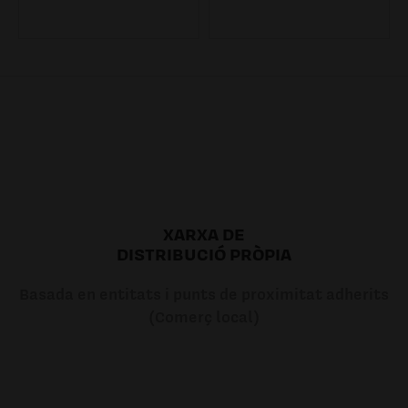
7.20€
7.20€
XARXA DE
DISTRIBUCIÓ PRÒPIA
Basada en entitats i punts de proximitat adherits
(Comerç local)