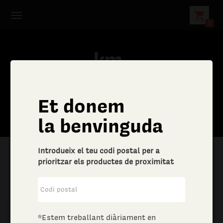
shopping_cart
0
Et donem
la benvinguda
Introdueix el teu codi postal per a
prioritzar els productes de proximitat
|
Aliments i begudes
|
Oli, vinagre i salses
*Estem treballant diàriament en