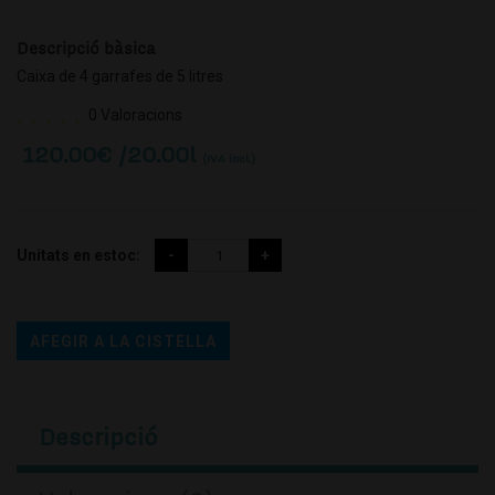
Descripció bàsica
Caixa de 4 garrafes de 5 litres
0 Valoracions
120.00
€ /20.00l
(IVA incl.)
Unitats en estoc:
AFEGIR A LA CISTELLA
Descripció