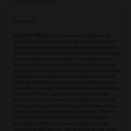
Valoracions (0)
Descripció
QUALITAT PRÈMIUM La denominació Oli d’oliva verge
extra està reservada per als olis de màxima qualitat d’oli
d’oliva. Només poden rebre aquesta denominació si per a
la seva extracció només s’han utilitzat mètodes mecànics
en fred (sense superar mai els 27 °C de temperatura) i si
la seva acidesa màxima és de 0,2%. Origen Marca oficial
de l’oli elaborat per Cooperativa Torms, productors d’olives
arbequines de la comarca de les Garrigues, província de
Lleida. QUALITATS organolèptiques de l’Oli d’oliva verge
extra l’Olier L’Olier és l’oli d’oliva verge Extra exclusiu de la
COOP. ELS TORMS, que conserva totes les qualitats
nutritives de les olives arbequines. L’Olier és un oli dens,
afruitat, amb tocs d’ametlla verda, aroma d’oliva fresca i
connotacions que recorden l’herba i les fulles. L’Olier té
una entrada en boca dolça contrastada amb notes
amargues i picants, que apareixen equilibradament.
Aquesta barreja d’aromes i gustos, propis del seu vincle