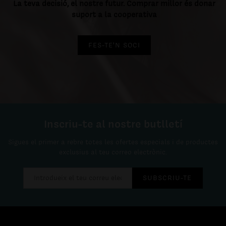
La teva decisió, el nostre futur. Comprar millor és donar
suport a la cooperativa
FES-TE'N SOCI
Inscriu-te al nostre butlletí
Sigues el primer a rebre totes les ofertes especials i de productes
exclusius al teu correo electrònic.
SUBSCRIU-TE