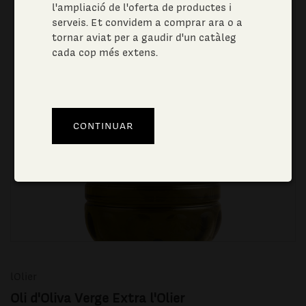
l'ampliació de l'oferta de productes i
serveis. Et convidem a comprar ara o a
tornar aviat per a gaudir d'un catàleg
cada cop més extens.
lOlier
Oli d'Oliva Verge Extra l'Olier