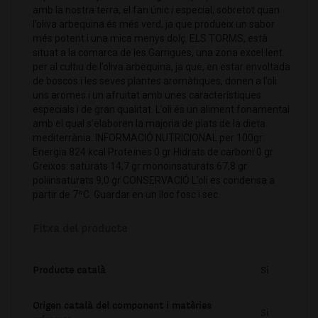
amb la nostra terra, el fan únic i especial, sobretot quan
l’oliva arbequina és més verd, ja que produeix un sabor
més potent i una mica menys dolç. ELS TORMS, està
situat a la comarca de les Garrigues, una zona excel·lent
per al cultiu de l’oliva arbequina, ja que, en estar envoltada
de boscos i les seves plantes aromàtiques, donen a l’oli
uns aromes i un afruitat amb unes característiques
especials i de gran qualitat. L’oli és un aliment fonamental
amb el qual s’elaboren la majoria de plats de la dieta
mediterrània. INFORMACIÓ NUTRICIONAL per 100gr:
Energia 824 kcal Proteïnes 0 gr Hidrats de carboni 0 gr
Greixos: saturats 14,7 gr monoinsaturats 67,8 gr
poliinsaturats 9,0 gr CONSERVACIÓ L’oli es condensa a
partir de 7ºC. Guardar en un lloc fosc i sec.
Fitxa del producte
Producte català
Si
Origen català del component i matèries
Si