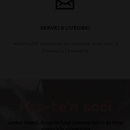
SERVEI A L'USUARI
Informació essencial als usuaris, tant com a
financera i bancària
Fes-te'n soci
La teva decisió, el nostre futur. Comprar millor és donar
suport a la cooperativa