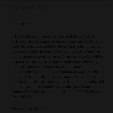
Valoracions (0)
Descripció
El DEBRIDGE és un suport per a la pantalla del vostre
ordinador de sobretaula, de disseny minimalista i fet amb
fusta de bedoll. El DEBRIDGE eleva la pantalla 11,5 cm, la
qual cosa redueix la tensió que s’acumula al coll després
d’unes quantes hores de feina. A més a més, el DEBRIDGE
disposa de tres espais perquè el vostre escriptori estigui
sempre ordenat i hi tingueu espai per treballar
còmodament: a sota del suport podeu amagar-hi el teclat
quan no l’utilitzeu, al centre hi ha una safata mòbil on
podreu desar-hi el disc dur, el ratolí o l’agenda, i a sobre del
suport, a part de la pantalla, us hi cabrà perfectament el
material d’oficina més habitual. Mides: 11,5x53,5x20 cm.
Pes: 1300 Gr.
Fitxa del producte