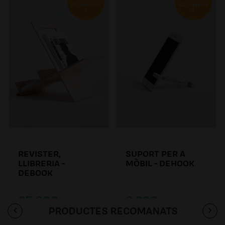
RECOMANA
RECOMANA
T
T
REVISTER,
SUPORT PER A
LLIBRERIA -
MÒBIL - DEHOOK
DEBOOK
65.00€
9.99€
PRODUCTES RECOMANATS