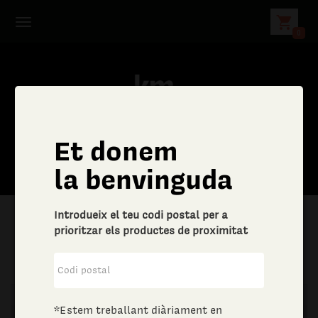
shopping_cart
0
Et donem
la benvinguda
Introdueix el teu codi postal per a
prioritzar els productes de proximitat
|
Llar
|
Mobiliari i decoració
*Estem treballant diàriament en