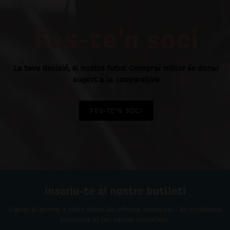
Fes-te'n soci
La teva decisió, el nostre futur. Comprar millor és donar
suport a la cooperativa
FES-TE'N SOCI
Inscriu-te al nostre butlletí
Sigues el primer a rebre totes les ofertes especials i de productes
exclusius al teu correo electrònic.