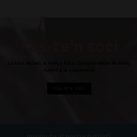
Fes-te'n soci
La teva decisió, el nostre futur. Comprar millor és donar
suport a la cooperativa
FES-TE'N SOCI
Inscriu-te al nostre butlletí