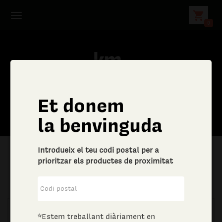
shopping_cart
0
Et donem
C
la benvinguda
e
Introdueix el teu codi postal per a
r
prioritzar els productes de proximitat
|
Aliments i begudes
|
Vins i escumosos
c
a
*Estem treballant diàriament en