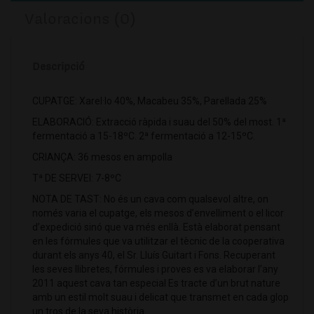
Valoracions (0)
Descripció
CUPATGE: Xarel·lo 40%, Macabeu 35%, Parellada 25%
ELABORACIÓ: Extracció ràpida i suau del 50% del most. 1ª
fermentació a 15-18ºC. 2ª fermentació a 12-15ºC.
CRIANÇA: 36 mesos en ampolla
Tª DE SERVEI: 7-8ºC
NOTA DE TAST: No és un cava com qualsevol altre, on
només varia el cupatge, els mesos d’envelliment o el licor
d’expedició sinó que va més enllà. Està elaborat pensant
en les fórmules que va utilitzar el tècnic de la cooperativa
durant els anys 40, el Sr. Lluís Guitart i Fons. Recuperant
les seves llibretes, fórmules i proves es va elaborar l’any
2011 aquest cava tan especial Es tracte d’un brut nature
amb un estil molt suau i delicat que transmet en cada glop
un tros de la seva història.