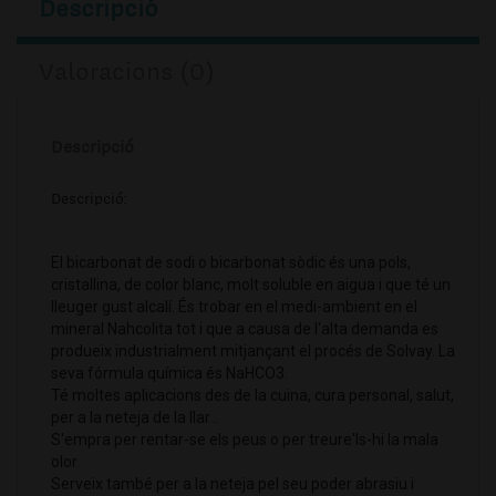
Descripció
Valoracions (0)
Descripció
Descripció:
El bicarbonat de sodi o bicarbonat sòdic és una pols,
cristallina, de color blanc, molt soluble en aigua i que té un
lleuger gust alcalí. És trobar en el medi-ambient en el
mineral Nahcolita tot i que a causa de l'alta demanda es
produeix industrialment mitjançant el procés de Solvay. La
seva fórmula química és NaHCO3.
Té moltes aplicacions des de la cuina, cura personal, salut,
per a la neteja de la llar...
S'empra per rentar-se els peus o per treure'ls-hi la mala
olor.
Serveix també per a la neteja pel seu poder abrasiu i