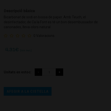
Descripció bàsica
Bicarbonat de sodi en bossa de paper. Amb Teuch, el
desinfectador, de Ca la Font es té un bon desembussador de
canonades, lleva-olors natural.
0 Valoracions
4.31
€
(IVA incl.)
Unitats en estoc:
AFEGIR A LA CISTELLA