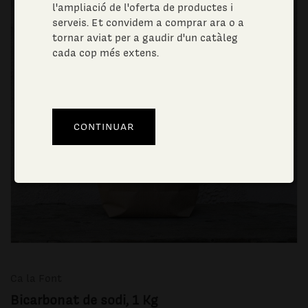
l'ampliació de l'oferta de productes i
serveis. Et convidem a comprar ara o a
tornar aviat per a gaudir d'un catàleg
cada cop més extens.
Ca la Font
Bicarbonat de sodi, 1 Kg