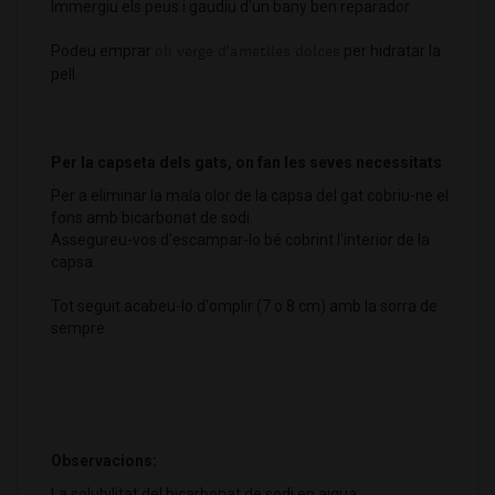
Immergiu els peus i gaudiu d'un bany ben reparador.
Podeu emprar
oli verge d'ametlles dolces
per hidratar la
pell.
Per la capseta dels gats, on fan les seves necessitats
Per a eliminar la mala olor de la capsa del gat cobriu-ne el
fons amb bicarbonat de sodi.
Assegureu-vos d'escampar-lo bé cobrint l'interior de la
capsa.
Tot seguit acabeu-lo d'omplir (7 o 8 cm) amb la sorra de
sempre.
Observacions:
La solubilitat del bicarbonat de sodi en aigua: