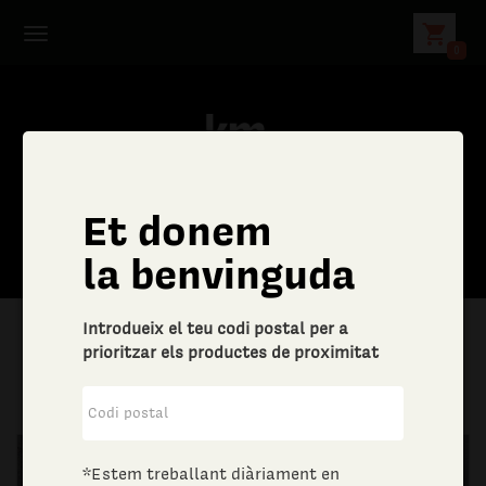
shopping_cart
0
Et donem
C
la benvinguda
e
Introdueix el teu codi postal per a
r
prioritzar els productes de proximitat
|
Llar
|
Drogueria
c
a
*Estem treballant diàriament en