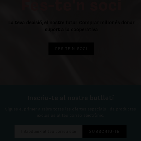
Fes-te'n soci
La teva decisió, el nostre futur. Comprar millor és donar
suport a la cooperativa
FES-TE'N SOCI
Inscriu-te al nostre butlletí
Sigues el primer a rebre totes les ofertes especials i de productes
exclusius al teu correo electrònic.
SUBSCRIU-TE