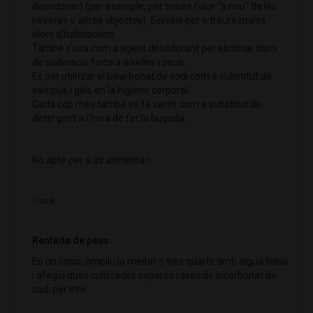
desodorant (per exemple, per treure l'olor "a nou" de les
neveres o altres objectes). Serveix per a treure males
olors d’habitacions.
També s’usa com a agent desodorant per eliminar olors
de sudoració forta a aixelles i peus.
Es pot utilitzar el bicarbonat de sodi com a substitut de
xampús i gels en la higiene corporal.
Cada cop més també es fa servir com a substitut de
detergent a l'hora de fer la bugada.
No apte per a ús alimentari.
Usos
Rentada de peus
En un cossi, ompliu la meitat o tres quarts amb aigua tèbia
i afegiu dues cullerades soperes rases de bicarbonat de
sodi per litre.