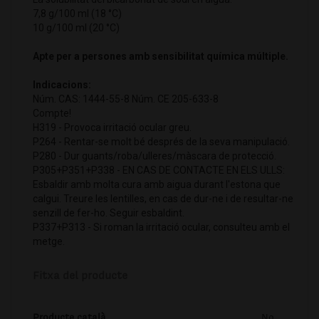
7,8 g/100 ml (18 °C)
10 g/100 ml (20 °C)
Apte per a persones amb sensibilitat química múltiple.
Indicacions:
Núm. CAS: 1444-55-8 Núm. CE 205-633-8
Compte!
H319 - Provoca irritació ocular greu.
P264 - Rentar-se molt bé després de la seva manipulació.
P280 - Dur guants/roba/ulleres/màscara de protecció.
P305+P351+P338 - EN CAS DE CONTACTE EN ELS ULLS:
Esbaldir amb molta cura amb aigua durant l'estona que
calgui. Treure les lentilles, en cas de dur-ne i de resultar-ne
senzill de fer-ho. Seguir esbaldint.
P337+P313 - Si roman la irritació ocular, consulteu amb el
metge.
Fitxa del producte
Producte català
No