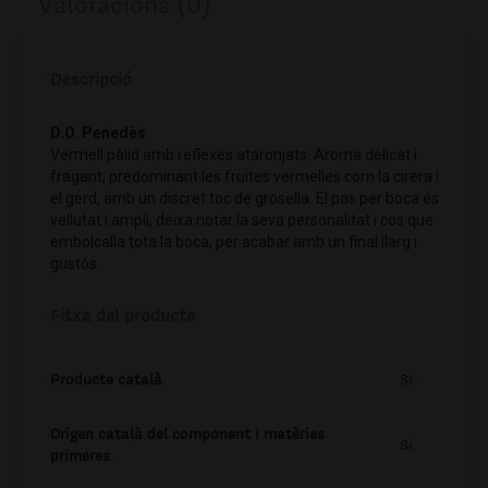
Valoracions (0)
Descripció
D.O. Penedès
Vermell pàlid amb reflexes ataronjats. Aroma delicat i
fragant, predominant les fruites vermelles com la cirera i
el gerd, amb un discret toc de grosella. El pas per boca és
vellutat i ampli, deixa notar la seva personalitat i cos que
embolcalla tota la boca, per acabar amb un final llarg i
gustós.
Fitxa del producte
Producte català
Si
Origen català del component i matèries
Si
primeres