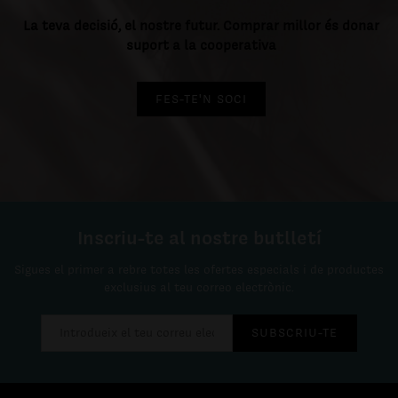
La teva decisió, el nostre futur. Comprar millor és donar
suport a la cooperativa
FES-TE'N SOCI
Inscriu-te al nostre butlletí
Sigues el primer a rebre totes les ofertes especials i de productes
exclusius al teu correo electrònic.
SUBSCRIU-TE