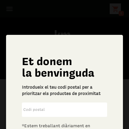
shopping_cart
0
Et donem
la benvinguda
Introdueix el teu codi postal per a
prioritzar els productes de proximitat
|
Aliments i begudes
|
Vins i escumosos
*Estem treballant diàriament en