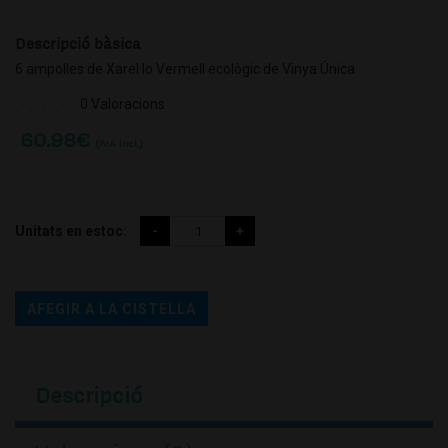
Descripció bàsica
6 ampolles de Xarel·lo Vermell ecològic de Vinya Única
0 Valoracions
60.98
€
(IVA incl.)
Unitats en estoc:
AFEGIR A LA CISTELLA
Descripció