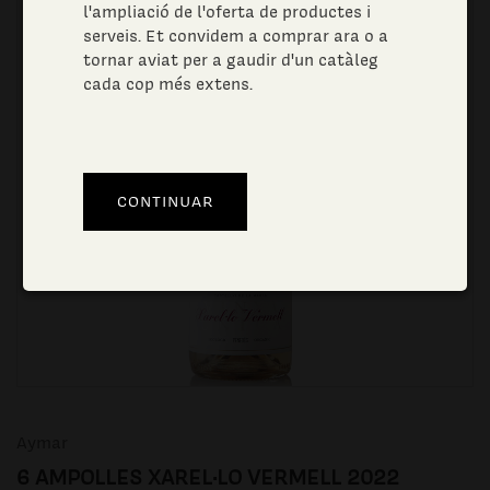
l'ampliació de l'oferta de productes i
serveis. Et convidem a comprar ara o a
tornar aviat per a gaudir d'un catàleg
cada cop més extens.
Aymar
6 AMPOLLES XAREL·LO VERMELL 2022