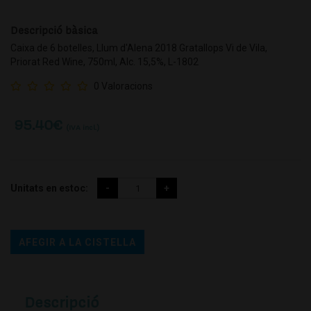
Descripció bàsica
Caixa de 6 botelles, Llum d'Alena 2018 Gratallops Vi de Vila,
Priorat Red Wine, 750ml, Alc. 15,5%, L-1802
0 Valoracions
95.40
€
(IVA incl.)
Unitats en estoc:
AFEGIR A LA CISTELLA
Descripció