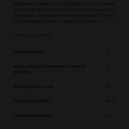
equilibrats d’acidesa. Llum d’ALENA és un vi de Garnatxa
amb aromes de flors, fruita i herbes. Dolç en boca, intens,
rodó, de pas agradable i fàcil de prendre. La DOQ Priorat
és formada per 12 viles, 12 terroirs, 12 caràcter
Fitxa del producte
Producte català
Si
Origen català del component i matèries
Si
primeres
Etiquetatge en català
Si
Producte sostenible
100%
Producte cooperatiu
No