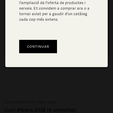
l'ampliació de l'oferta de productes i
serveis. Et convidem a comprar ara o a
tornar aviat per a gaudir d'un catàleg
cada cop més extens.
Cal Batllet Celler Ripoll Sans
Llum d'Alena 2018 (6 ampolles)