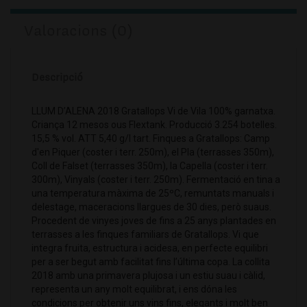
Valoracions (0)
Descripció
LLUM D’ALENA 2018 Gratallops Vi de Vila 100% garnatxa.
Criança 12 mesos ous Flextank. Producció 3.254 botelles.
15,5 % vol. ATT 5,40 g/l tart. Finques a Gratallops: Camp
d'en Piquer (coster i terr. 250m), el Pla (terrasses 350m),
Coll de Falset (terrasses 350m), la Capella (coster i terr.
300m), Vinyals (coster i terr. 250m). Fermentació en tina a
una temperatura màxima de 25ºC, remuntats manuals i
delestage, maceracions llargues de 30 dies, però suaus.
Procedent de vinyes joves de fins a 25 anys plantades en
terrasses a les finques familiars de Gratallops. Vi que
integra fruita, estructura i acidesa, en perfecte equilibri
per a ser begut amb facilitat fins l’última copa. La collita
2018 amb una primavera plujosa i un estiu suau i càlid,
representa un any molt equilibrat, i ens dóna les
condicions per obtenir uns vins fins, elegants i molt ben