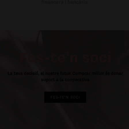
financera i bancària
Fes-te'n soci
La teva decisió, el nostre futur. Comprar millor és donar
suport a la cooperativa
FES-TE'N SOCI