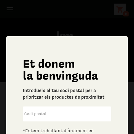
shopping_cart
0
Et donem
C
la benvinguda
e
Introdueix el teu codi postal per a
r
prioritzar els productes de proximitat
|
Aliments i begudes
|
Vins i escumosos
c
a
*Estem treballant diàriament en