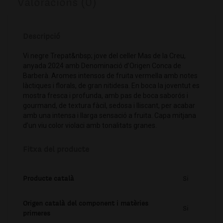
Valoracions (0)
Descripció
Vi negre Trepat&nbsp; jove del celler Mas de la Creu,
anyada 2024 amb Denominació d’Origen Conca de
Barberà. Aromes intensos de fruita vermella amb notes
làctiques i florals, de gran nitidesa. En boca la joventut es
mostra fresca i profunda, amb pas de boca saborós i
gourmand, de textura fàcil, sedosa i lliscant, per acabar
amb una intensa i llarga sensació a fruita. Capa mitjana
d’un viu color violaci amb tonalitats granes.
Fitxa del producte
Producte català
Si
Origen català del component i matèries
Si
primeres