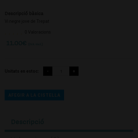
Descripció bàsica
Vi negre jove de Trepat
0 Valoracions
11.00
€
(IVA incl.)
Unitats en estoc:
AFEGIR A LA CISTELLA
Descripció