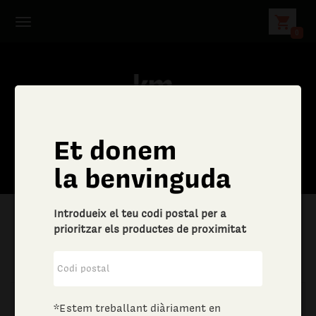
shopping_cart
0
Et donem
la benvinguda
Introdueix el teu codi postal per a
prioritzar els productes de proximitat
|
Aliments i begudes
|
Vins i escumosos
*Estem treballant diàriament en