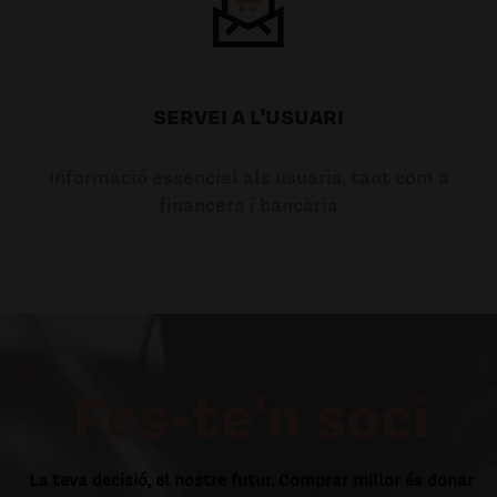
SERVEI A L'USUARI
Informació essencial als usuaris, tant com a
financera i bancària
Fes-te'n soci
La teva decisió, el nostre futur. Comprar millor és donar