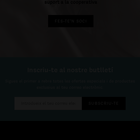
suport a la cooperativa
FES-TE'N SOCI
Inscriu-te al nostre butlletí
Sigues el primer a rebre totes les ofertes especials i de productes
exclusius al teu correo electrònic.
SUBSCRIU-TE