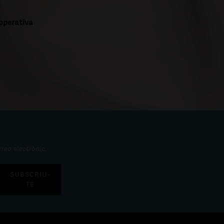
ooperativa
rreo electrònic.
SUBSCRIU-
TE