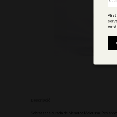
*Est
serv
catà
Descripció
Sobrassada curada de Menorca Meloussa. Pes apro