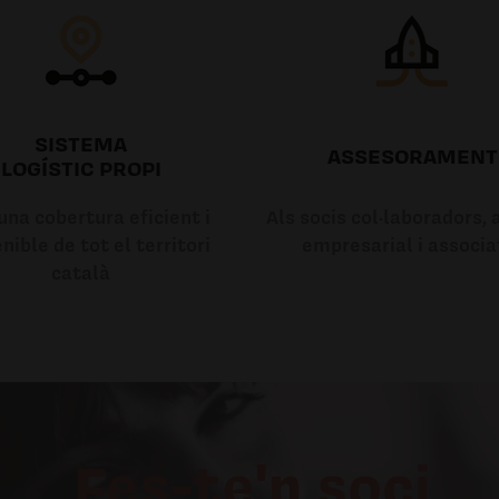
SISTEMA
ASSESORAMENT
LOGÍSTIC PROPI
na cobertura eficient i
Als socis col·laboradors, a
nible de tot el territori
empresarial i associa
català
Fes-te'n soci