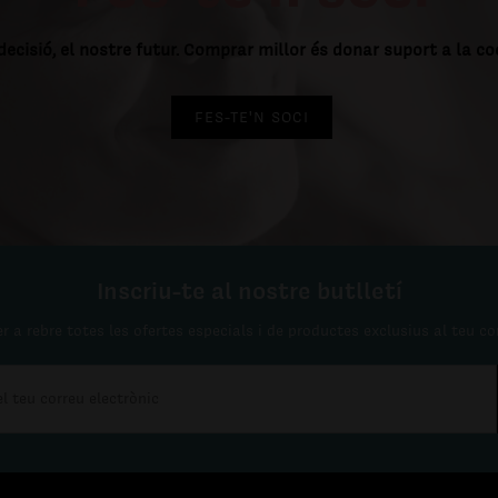
decisió, el nostre futur. Comprar millor és donar suport a la c
FES-TE'N SOCI
Inscriu-te al nostre butlletí
r a rebre totes les ofertes especials i de productes exclusius al teu co