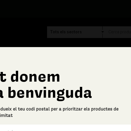
t donem
Cooperativa del Camp de Me
a benvinguda
Sobrassada curada (€/
Descripció bàsica
odueix el teu codi postal per a prioritzar els productes de
Sobrassada curada
imitat
0 Valoracions