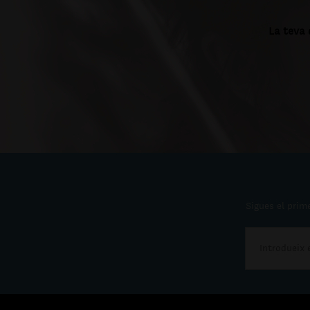
La teva 
Sigues el prime