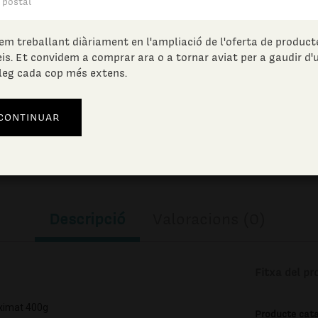
13.23
€
(IVA incl.)
em treballant diàriament en l'ampliació de l'oferta de producte
eis. Et convidem a comprar ara o a tornar aviat per a gaudir d'
leg cada cop més extens.
Descripció
Valoracions (0)
Fitxa del pr
ximat 400g
Producte cat