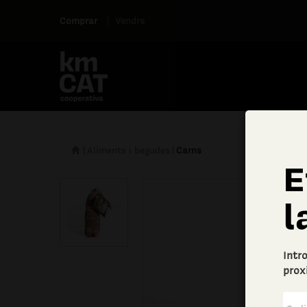
Comprar
Vendre
|
Aliments i begudes
|
Carns
E
l
Intr
prox