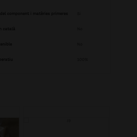
 del component i matèries primeres
Si
n català
No
enible
No
peratiu
100%