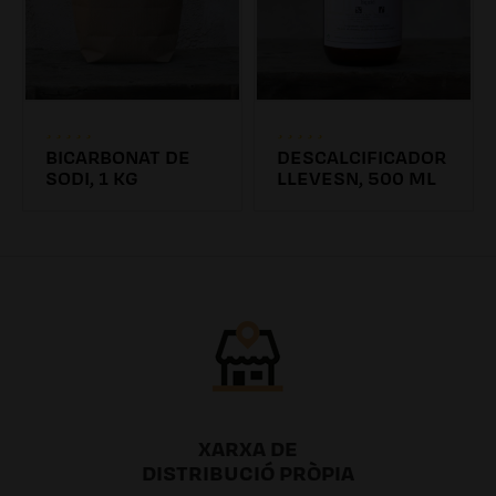
BICARBONAT DE
DESCALCIFICADOR
SODI, 1 KG
LLEVESN, 500 ML
4.31€
6.26€ /0.00l
XARXA DE
DISTRIBUCIÓ PRÒPIA