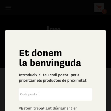
shopping_cart
0
Et donem
la benvinguda
Introdueix el teu codi postal per a
prioritzar els productes de proximitat
|
Llar
|
Drogueria
*Estem treballant diàriament en