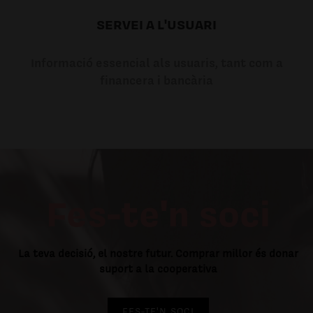
SERVEI A L'USUARI
Informació essencial als usuaris, tant com a
financera i bancària
Fes-te'n soci
La teva decisió, el nostre futur. Comprar millor és donar
suport a la cooperativa
FES-TE'N SOCI