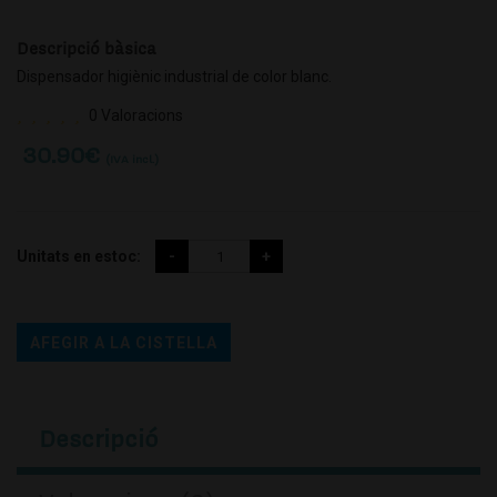
Descripció bàsica
Dispensador higiènic industrial de color blanc.
0 Valoracions
30.90
€
(IVA incl.)
Unitats en estoc:
AFEGIR A LA CISTELLA
Descripció