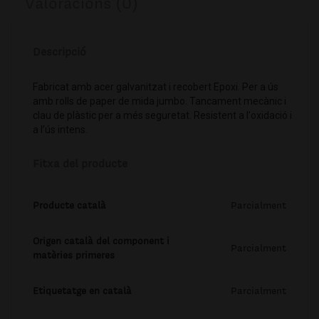
Valoracions (0)
Descripció
Fabricat amb acer galvanitzat i recobert Epoxi. Per a ús
amb rolls de paper de mida jumbo. Tancament mecànic i
clau de plàstic per a més seguretat. Resistent a l'oxidació i
a l’ús intens.
Fitxa del producte
Producte català
Parcialment
Origen català del component i
Parcialment
matèries primeres
Etiquetatge en català
Parcialment