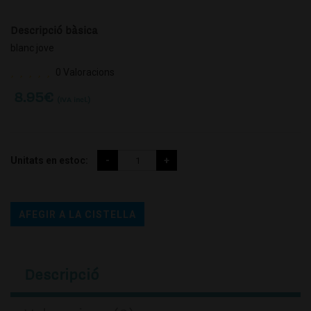
Descripció bàsica
blanc jove
0 Valoracions
8.95
€
(IVA incl.)
Unitats en estoc:
AFEGIR A LA CISTELLA
Descripció