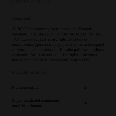
Valoracions (0)
Descripció
CUPATGE: Chardonnay, Sauvignon blanc, Picapoll,
Macabeu Tª DE SERVEI: 8-10ºC ANYADA: 2021 NOTA DE
TAST: Els sotabosc més aromàtic dels nostres
boscos&nbsp;(gessamí, espígol) es manifesta en aquest
vi fresc, persistent i seductor. De color pàl·lid amb reflexos
verdosos, ofereix un nas exòtic i complex amb notes
florals, cítriques i de fruita tropical. Conté sulfits
Fitxa del producte
Producte català
Si
Origen català del component i
Si
matèries primeres