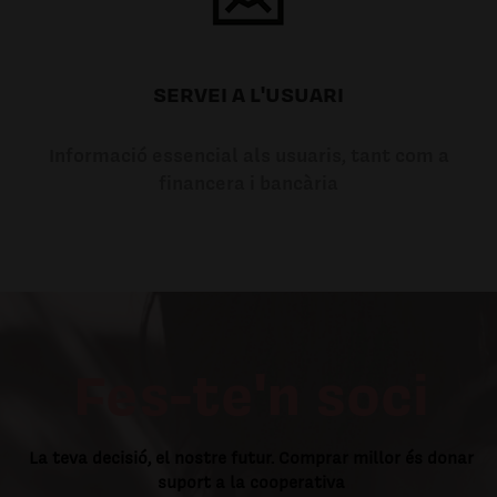
SERVEI A L'USUARI
Informació essencial als usuaris, tant com a
financera i bancària
Fes-te'n soci
La teva decisió, el nostre futur. Comprar millor és donar
suport a la cooperativa