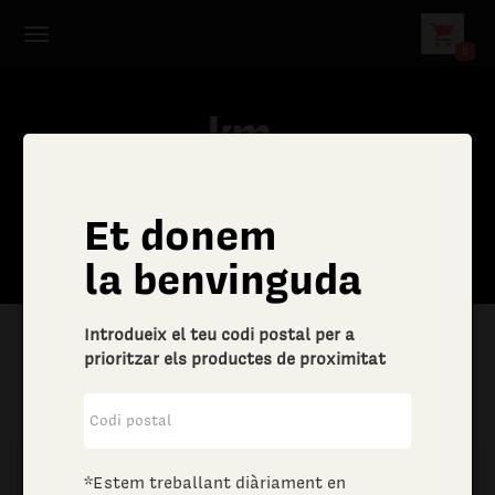
shopping_cart
0
Et donem
la benvinguda
Introdueix el teu codi postal per a
prioritzar els productes de proximitat
|
Aliments i begudes
|
Vins i escumosos
*Estem treballant diàriament en