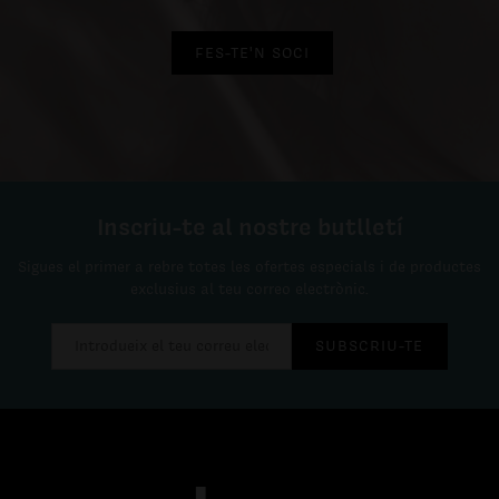
FES-TE'N SOCI
Inscriu-te al nostre butlletí
Sigues el primer a rebre totes les ofertes especials i de productes
exclusius al teu correo electrònic.
SUBSCRIU-TE