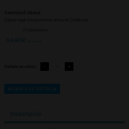
Descripció bàsica
Capsa regal d'experiències arreu de Catalunya
0 Valoracions
59.90
€
(IVA incl.)
Unitats en estoc:
AFEGIR A LA CISTELLA
Descripció