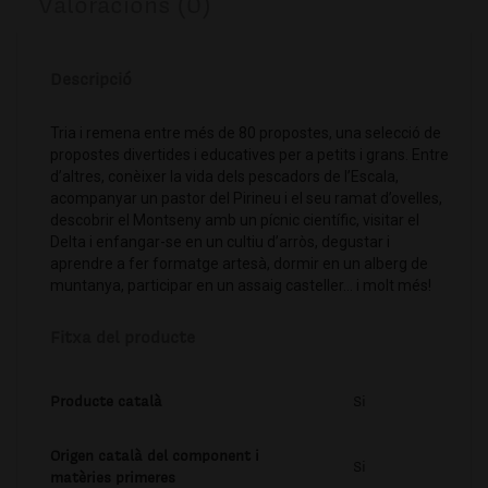
Valoracions (0)
Descripció
Tria i remena entre més de 80 propostes, una selecció de
propostes divertides i educatives per a petits i grans. Entre
d’altres, conèixer la vida dels pescadors de l’Escala,
acompanyar un pastor del Pirineu i el seu ramat d’ovelles,
descobrir el Montseny amb un pícnic científic, visitar el
Delta i enfangar-se en un cultiu d’arròs, degustar i
aprendre a fer formatge artesà, dormir en un alberg de
muntanya, participar en un assaig casteller… i molt més!
Fitxa del producte
Producte català
Si
Origen català del component i
Si
matèries primeres