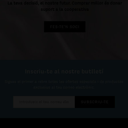
La teva decisió, el nostre futur. Comprar millor és donar
suport a la cooperativa
FES-TE'N SOCI
Inscriu-te al nostre butlletí
Sigues el primer a rebre totes les ofertes especials i de productes
exclusius al teu correo electrònic.
SUBSCRIU-TE