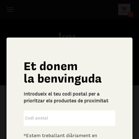
shopping_cart
0
Et donem
la benvinguda
Introdueix el teu codi postal per a
prioritzar els productes de proximitat
|
Temps lliure
|
Paquets turístics
*Estem treballant diàriament en