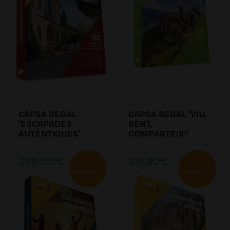
CAPSA REGAL
CAPSA REGAL 'VIU,
'ESCAPADES
SENT,
AUTÈNTIQUES'
COMPARTEIX!'
179.00€
39.90€
RECOMANA
RECOMANA
T
T