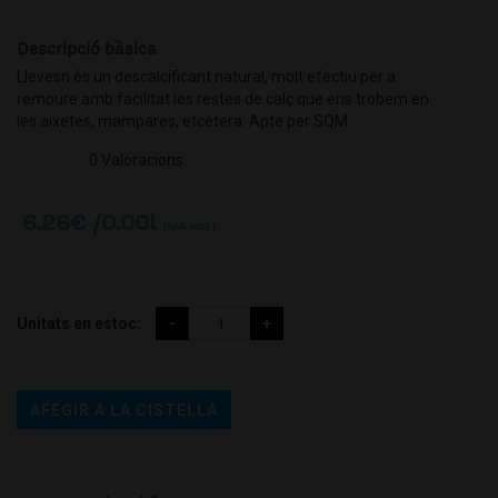
Descripció bàsica
Llevesn és un descalcificant natural, molt efectiu per a
remoure amb facilitat les restes de calç que ens trobem en
les aixetes, mampares, etcètera. Apte per SQM.
0 Valoracions
6.26
€ /0.00l
(IVA incl.)
Unitats en estoc:
AFEGIR A LA CISTELLA