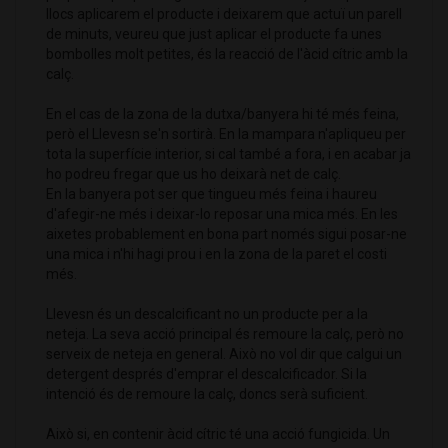
llocs aplicarem el producte i deixarem que actuï un parell
de minuts, veureu que just aplicar el producte fa unes
bombolles molt petites, és la reacció de l'àcid cítric amb la
calç.
En el cas de la zona de la dutxa/banyera hi té més feina,
però el Llevesn se'n sortirà. En la mampara n'apliqueu per
tota la superfície interior, si cal també a fora, i en acabar ja
ho podreu fregar que us ho deixarà net de calç.
En la banyera pot ser que tingueu més feina i haureu
d'afegir-ne més i deixar-lo reposar una mica més. En les
aixetes probablement en bona part només sigui posar-ne
una mica i n'hi hagi prou i en la zona de la paret el costi
més.
Llevesn és un descalcificant no un producte per a la
neteja. La seva acció principal és remoure la calç, però no
serveix de neteja en general. Això no vol dir que calgui un
detergent després d'emprar el descalcificador. Si la
intenció és de remoure la calç, doncs serà suficient.
Això si, en contenir àcid cítric té una acció fungicida. Un