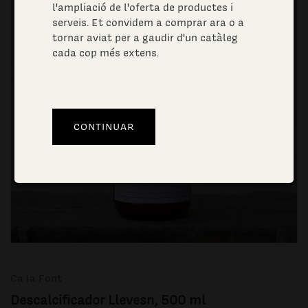
l'ampliació de l'oferta de productes i
serveis. Et convidem a comprar ara o a
tornar aviat per a gaudir d'un catàleg
cada cop més extens.
Ca la Font
Descalcificador Llevesn, 500 ml