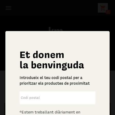
shopping_cart
0
Et donem
la benvinguda
Introdueix el teu codi postal per a
prioritzar els productes de proximitat
|
Llar
|
Drogueria
*Estem treballant diàriament en