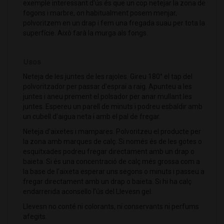
exemple interessant d'ús és que un cop netejar la zona de
fogons i marbre, on habitualment posem menjar,
polvoritzem en un drap i fem una fregada suau per tota la
superfície. Això farà la murga als fongs.
Usos
Neteja de les juntes de les rajoles. Gireu 180° el tap del
polvoritzador per passar d'esprai a raig. Apunteu a les
juntes i aneu prement el polsador per anar mullant les
juntes. Espereu un parell de minuts i podreu esbaldir amb
un cubell d'aigua neta i amb el pal de fregar.
Neteja d'aixetes i mampares. Polvoritzeu el producte per
la zona amb marques de calç. Si només és de les gotes o
esquitxades podreu fregar directament amb un drap o
baieta. Si és una concentració de calç més grossa com a
la base de l'aixeta esperar uns segons o minuts i passeu a
fregar directament amb un drap o baieta. Si hi ha calç
endarrerida aconsello l'ús del Llevesn gel.
Llevesn no conté ni colorants, ni conservants ni perfums
afegits.