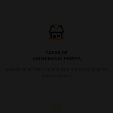
4.31€
7.54€ /0.00l
XARXA DE
DISTRIBUCIÓ PRÒPIA
Basada en entitats i punts de proximitat adherits
(Comerç local)