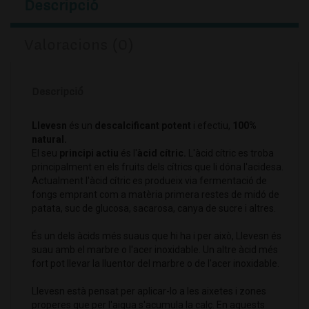
Descripció
Valoracions (0)
Descripció
Llevesn
és un
descalcificant potent
i efectiu,
100%
natural.
El seu
principi actiu
és l'
àcid cítric.
L'àcid cítric es troba
principalment en els fruits dels cítrics que li dóna l'acidesa.
Actualment l'àcid cítric es produeix via fermentació de
fongs emprant com a matèria primera restes de midó de
patata, suc de glucosa, sacarosa, canya de sucre i altres.
És un dels àcids més suaus que hi ha i per això, Llevesn és
suau amb el marbre o l'acer inoxidable. Un altre àcid més
fort pot llevar la lluentor del marbre o de l'acer inoxidable.
Llevesn està pensat per aplicar-lo a les aixetes i zones
properes que per l'aigua s'acumula la calç. En aquests