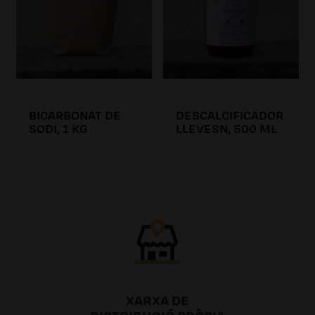
BICARBONAT DE
DESCALCIFICADOR
SODI, 1 KG
LLEVESN, 500 ML
4.31€
6.26€ /0.00l
XARXA DE