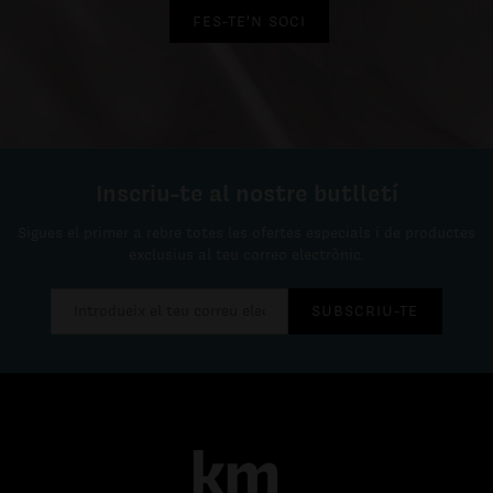
FES-TE'N SOCI
Inscriu-te al nostre butlletí
Sigues el primer a rebre totes les ofertes especials i de productes
exclusius al teu correo electrònic.
SUBSCRIU-TE