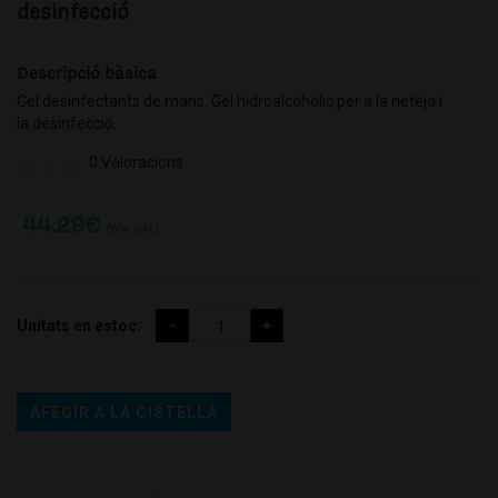
desinfecció
Descripció bàsica
Gel desinfectants de mans. Gel hidroalcohòlic per a la neteja i
la desinfecció.
0 Valoracions
44.29
€
(IVA incl.)
Unitats en estoc:
AFEGIR A LA CISTELLA