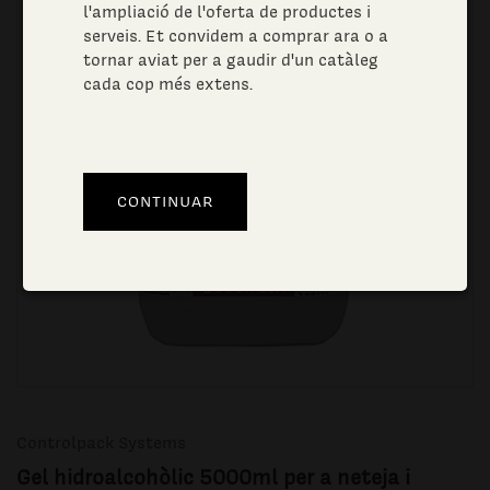
l'ampliació de l'oferta de productes i
serveis. Et convidem a comprar ara o a
tornar aviat per a gaudir d'un catàleg
cada cop més extens.
Controlpack Systems
Gel hidroalcohòlic 5000ml per a neteja i