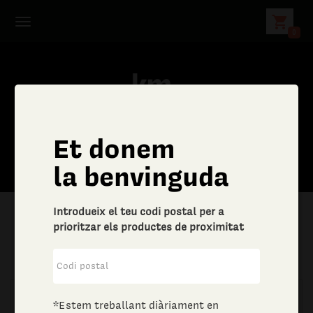
shopping_cart
0
Et donem
la benvinguda
Introdueix el teu codi postal per a
prioritzar els productes de proximitat
|
Llar
|
Drogueria
*Estem treballant diàriament en