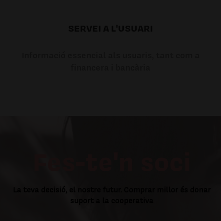
SERVEI A L'USUARI
Informació essencial als usuaris, tant com a
financera i bancària
Fes-te'n soci
La teva decisió, el nostre futur. Comprar millor és donar
suport a la cooperativa